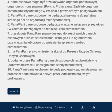
4. dane osobowe mogą być przekazywane organom państwowym,
organom ochrony prawnej (Policja, Prokuratura, Sąd) lub organom
samorządu terytorialnego w związku z prowadzonym postępowaniem,
5. Pana/Pani dane osobowe nie będą przekazywane do państwa
trzeciego ani do organizacji międzynarodowej,
6. Pana/Pani dane osobowe będą przetwarzane wyłącznie przez okres
i w zakresie niezbędnym do realizacji celu przetwarzania,
7. przysługuje Panu/Pani prawo dostępu do treści swoich danych
osobowych oraz ich sprostowania, usunięcia lub ograniczenia
przetwarzania lub prawo do wniesienia sprzeciwu wobec
przetwarzania,
8. ma Pan/Pani prawo wniesienia skargi do Prezesa Urzędu Ochrony
Danych Osobowych,
9. podanie przez Pana/Panią danych osobowych jest fakultatywne
(dobrowolne) w celu udostępnienia strony internetowej,
10. Pana/Pani dane osobowe nie będą podlegały zautomatyzowanym
procesom podejmowania decyzji przez Administratora, w tym
profilowaniu.
zamknij
Strona główna
Mapa strony
Czcionka