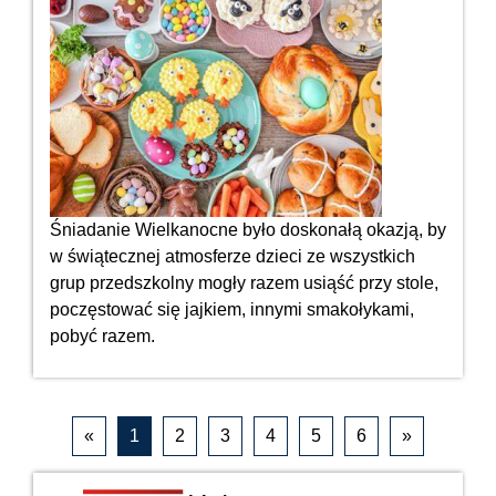
Śniadanie Wielkanocne było doskonałą okazją, by
w świątecznej atmosferze dzieci ze wszystkich
grup przedszkolny mogły razem usiąść przy stole,
poczęstować się jajkiem, innymi smakołykami,
pobyć razem.
«
1
2
3
4
5
6
»