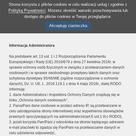
Strona korzysta z plików cookies w celu realizacji usług i zgodnie z
Polityką Prywatności
. Możesz określić warunki przechowywania lub
dostępu do plików cookies w Twojej przeglądarce.
Akceptuję ciasteczka
Informacja Administratora
Na podstawie art. 13 ust. 1 i 2 Rozporządzenia Parlamentu
Europejskiego i Rady (UE) 2016/679 z dnia 27 kwietnia 2016r. w
sprawie ochrony osób fizycznych w związku z przetwarzaniem danych
osobowych i w sprawie swobodnego przepływu takich danych oraz
uchylenia dyrektywy 95/46/WE (ogólne rozporządzenie o ochronie
danych), Dz. U. UE. L. 2016.119.1 z dnia 4 maja 2016r., dalej RODO
informuję:
1. dane Administratora i Inspektora Ochrony Danych znajdują się w
linku „Ochrona danych osobowych”,
2. Pana/Pani dane osobowe w postaci adresu IP, są przetwarzane w
celu udostępniania strony internetowej oraz wypełnienia obowiązków
prawnych spoczywających na administratorze(art.6 ust.1 lit.c RODO),
3. jeżeli korzysta Pan/Pani z odnośnika na stronie będącego adresem
e-mail placówki to zgadza się Pan/Pani na przetwarzanie danych w
celu udzielenia odpowiedzi,