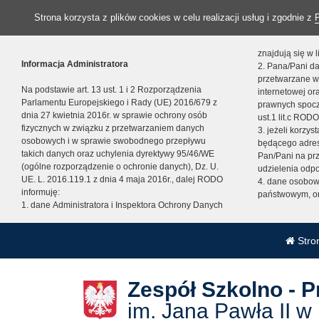
Strona korzysta z plików cookies w celu realizacji usług i zgodnie z
znajdują się w
Informacja Administratora
2. Pana/Pani da
przetwarzane w
Na podstawie art. 13 ust. 1 i 2 Rozporządzenia
internetowej o
Parlamentu Europejskiego i Rady (UE) 2016/679 z
prawnych spocz
dnia 27 kwietnia 2016r. w sprawie ochrony osób
ust.1 lit.c RODO
fizycznych w związku z przetwarzaniem danych
3. jeżeli korzy
osobowych i w sprawie swobodnego przepływu
będącego adres
takich danych oraz uchylenia dyrektywy 95/46/WE
Pan/Pani na pr
(ogólne rozporządzenie o ochronie danych), Dz. U.
udzielenia odp
UE. L. 2016.119.1 z dnia 4 maja 2016r., dalej RODO
4. dane osobo
informuję:
państwowym, or
1. dane Administratora i Inspektora Ochrony Danych
Stro
Zespół Szkolno - 
im. Jana Pawła II w