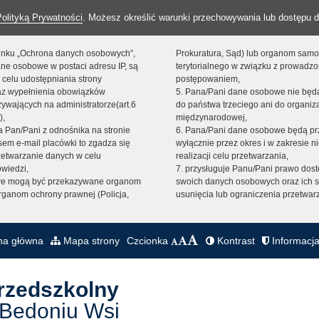
Polityką Prywatności
. Możesz określić warunki przechowywania lub dostępu d
 linku „Ochrona danych osobowych”,
Prokuratura, Sąd) lub organom sam
ne osobowe w postaci adresu IP, są
terytorialnego w związku z prowadz
 celu udostępniania strony
postępowaniem,
raz wypełnienia obowiązków
5. Pana/Pani dane osobowe nie bę
ywających na administratorze(art.6
do państwa trzeciego ani do organiza
),
międzynarodowej,
sta Pan/Pani z odnośnika na stronie
6. Pana/Pani dane osobowe będą pr
em e-mail placówki to zgadza się
wyłącznie przez okres i w zakresie 
zetwarzanie danych w celu
realizacji celu przetwarzania,
owiedzi,
7. przysługuje Panu/Pani prawo dost
we mogą być przekazywane organom
swoich danych osobowych oraz ich s
ganom ochrony prawnej (Policja,
usunięcia lub ograniczenia przetwar
na główna
Mapa strony
Czcionka
Kontrast
Informacja
Przedszkolny
 Bedoniu Wsi