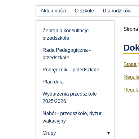
Aktualności
O szkole
Dla rodziców
Strona
Zebrania konsultacje -
przedszkole
Do
Rada Pedagogiczna -
przedszkole
Statut 
Podręczniki - przedszkole
Regula
Plan dnia
Regula
Wydarzenia przedszkole
2025/2026
Nabór - przedszkole, dyżur
wakacyjny
Grupy