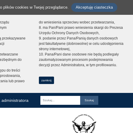
o plików cookies w Twojej przeglądarce.
Akceptuję ciasteczka
orządu
do wniesienia sprzeciwu wobec przetwarzania,
onym
8. ma Pan/Pani prawo wniesienia skargi do Prezesa
Urzędu Ochrony Danych Osobowych,
dą przekazywane
9. podanie przez Pana/Panią danych osobowych
cji
jest fakultatywne (dobrowolne) w celu udostępnienia
strony internetowej,
zetwarzane
10. Pana/Pani dane osobowe nie będą podlegały
niezbędnym do
zautomatyzowanym procesom podejmowania
decyzji przez Administratora, w tym profilowaniu.
ępu do treści
prostowania,
zamknij
zania lub prawo
 administratora
Fraza