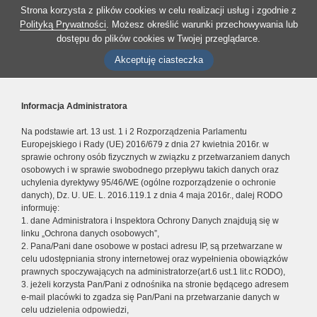
Strona korzysta z plików cookies w celu realizacji usług i zgodnie z
Polityką Prywatności
. Możesz określić warunki przechowywania lub
dostępu do plików cookies w Twojej przeglądarce.
Akceptuję ciasteczka
Informacja Administratora
Na podstawie art. 13 ust. 1 i 2 Rozporządzenia Parlamentu
Europejskiego i Rady (UE) 2016/679 z dnia 27 kwietnia 2016r. w
sprawie ochrony osób fizycznych w związku z przetwarzaniem danych
osobowych i w sprawie swobodnego przepływu takich danych oraz
uchylenia dyrektywy 95/46/WE (ogólne rozporządzenie o ochronie
danych), Dz. U. UE. L. 2016.119.1 z dnia 4 maja 2016r., dalej RODO
informuję:
1. dane Administratora i Inspektora Ochrony Danych znajdują się w
linku „Ochrona danych osobowych”,
2. Pana/Pani dane osobowe w postaci adresu IP, są przetwarzane w
celu udostępniania strony internetowej oraz wypełnienia obowiązków
prawnych spoczywających na administratorze(art.6 ust.1 lit.c RODO),
3. jeżeli korzysta Pan/Pani z odnośnika na stronie będącego adresem
e-mail placówki to zgadza się Pan/Pani na przetwarzanie danych w
celu udzielenia odpowiedzi,