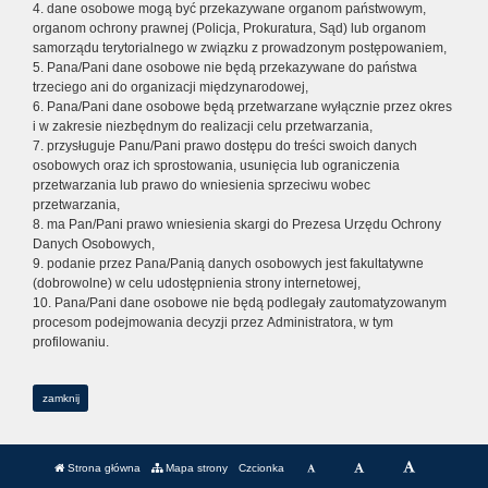
4. dane osobowe mogą być przekazywane organom państwowym,
organom ochrony prawnej (Policja, Prokuratura, Sąd) lub organom
samorządu terytorialnego w związku z prowadzonym postępowaniem,
5. Pana/Pani dane osobowe nie będą przekazywane do państwa
trzeciego ani do organizacji międzynarodowej,
6. Pana/Pani dane osobowe będą przetwarzane wyłącznie przez okres
i w zakresie niezbędnym do realizacji celu przetwarzania,
7. przysługuje Panu/Pani prawo dostępu do treści swoich danych
osobowych oraz ich sprostowania, usunięcia lub ograniczenia
przetwarzania lub prawo do wniesienia sprzeciwu wobec
przetwarzania,
8. ma Pan/Pani prawo wniesienia skargi do Prezesa Urzędu Ochrony
Danych Osobowych,
9. podanie przez Pana/Panią danych osobowych jest fakultatywne
(dobrowolne) w celu udostępnienia strony internetowej,
10. Pana/Pani dane osobowe nie będą podlegały zautomatyzowanym
procesom podejmowania decyzji przez Administratora, w tym
profilowaniu.
zamknij
Strona główna
Mapa strony
Czcionka