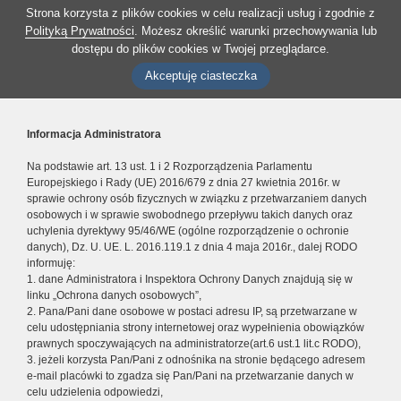
Strona korzysta z plików cookies w celu realizacji usług i zgodnie z
Polityką Prywatności
. Możesz określić warunki przechowywania lub
dostępu do plików cookies w Twojej przeglądarce.
Akceptuję ciasteczka
Informacja Administratora
Na podstawie art. 13 ust. 1 i 2 Rozporządzenia Parlamentu
Europejskiego i Rady (UE) 2016/679 z dnia 27 kwietnia 2016r. w
sprawie ochrony osób fizycznych w związku z przetwarzaniem danych
osobowych i w sprawie swobodnego przepływu takich danych oraz
uchylenia dyrektywy 95/46/WE (ogólne rozporządzenie o ochronie
danych), Dz. U. UE. L. 2016.119.1 z dnia 4 maja 2016r., dalej RODO
informuję:
1. dane Administratora i Inspektora Ochrony Danych znajdują się w
linku „Ochrona danych osobowych”,
2. Pana/Pani dane osobowe w postaci adresu IP, są przetwarzane w
celu udostępniania strony internetowej oraz wypełnienia obowiązków
prawnych spoczywających na administratorze(art.6 ust.1 lit.c RODO),
3. jeżeli korzysta Pan/Pani z odnośnika na stronie będącego adresem
e-mail placówki to zgadza się Pan/Pani na przetwarzanie danych w
celu udzielenia odpowiedzi,