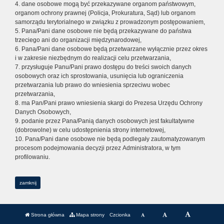
4. dane osobowe mogą być przekazywane organom państwowym,
organom ochrony prawnej (Policja, Prokuratura, Sąd) lub organom
samorządu terytorialnego w związku z prowadzonym postępowaniem,
5. Pana/Pani dane osobowe nie będą przekazywane do państwa
trzeciego ani do organizacji międzynarodowej,
6. Pana/Pani dane osobowe będą przetwarzane wyłącznie przez okres
i w zakresie niezbędnym do realizacji celu przetwarzania,
7. przysługuje Panu/Pani prawo dostępu do treści swoich danych
osobowych oraz ich sprostowania, usunięcia lub ograniczenia
przetwarzania lub prawo do wniesienia sprzeciwu wobec
przetwarzania,
8. ma Pan/Pani prawo wniesienia skargi do Prezesa Urzędu Ochrony
Danych Osobowych,
9. podanie przez Pana/Panią danych osobowych jest fakultatywne
(dobrowolne) w celu udostępnienia strony internetowej,
10. Pana/Pani dane osobowe nie będą podlegały zautomatyzowanym
procesom podejmowania decyzji przez Administratora, w tym
profilowaniu.
zamknij
Strona główna
Mapa strony
Czcionka