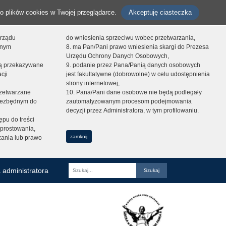
o plików cookies w Twojej przeglądarce.
Akceptuję ciasteczka
orządu
do wniesienia sprzeciwu wobec przetwarzania,
onym
8. ma Pan/Pani prawo wniesienia skargi do Prezesa
Urzędu Ochrony Danych Osobowych,
dą przekazywane
9. podanie przez Pana/Panią danych osobowych
cji
jest fakultatywne (dobrowolne) w celu udostępnienia
strony internetowej,
zetwarzane
10. Pana/Pani dane osobowe nie będą podlegały
niezbędnym do
zautomatyzowanym procesom podejmowania
decyzji przez Administratora, w tym profilowaniu.
ępu do treści
prostowania,
zamknij
zania lub prawo
 administratora
Fraza