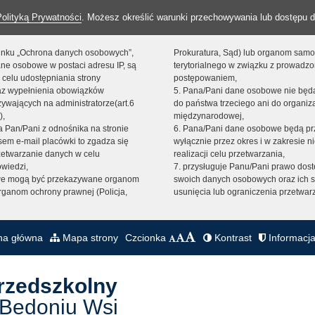
Polityką Prywatności
. Możesz określić warunki przechowywania lub dostępu d
 linku „Ochrona danych osobowych”,
Prokuratura, Sąd) lub organom sam
ne osobowe w postaci adresu IP, są
terytorialnego w związku z prowadz
 celu udostępniania strony
postępowaniem,
raz wypełnienia obowiązków
5. Pana/Pani dane osobowe nie bę
ywających na administratorze(art.6
do państwa trzeciego ani do organiza
),
międzynarodowej,
sta Pan/Pani z odnośnika na stronie
6. Pana/Pani dane osobowe będą pr
em e-mail placówki to zgadza się
wyłącznie przez okres i w zakresie 
zetwarzanie danych w celu
realizacji celu przetwarzania,
owiedzi,
7. przysługuje Panu/Pani prawo dost
we mogą być przekazywane organom
swoich danych osobowych oraz ich s
ganom ochrony prawnej (Policja,
usunięcia lub ograniczenia przetwar
na główna
Mapa strony
Czcionka
Kontrast
Informacja
Przedszkolny
 Bedoniu Wsi