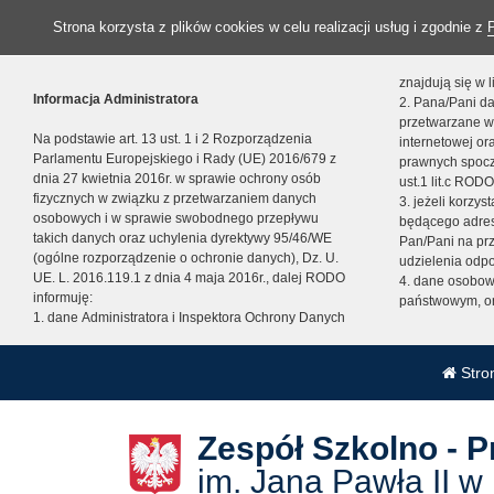
Strona korzysta z plików cookies w celu realizacji usług i zgodnie z
znajdują się w
Informacja Administratora
2. Pana/Pani da
przetwarzane w
Na podstawie art. 13 ust. 1 i 2 Rozporządzenia
internetowej o
Parlamentu Europejskiego i Rady (UE) 2016/679 z
prawnych spocz
dnia 27 kwietnia 2016r. w sprawie ochrony osób
ust.1 lit.c RODO
fizycznych w związku z przetwarzaniem danych
3. jeżeli korzy
osobowych i w sprawie swobodnego przepływu
będącego adres
takich danych oraz uchylenia dyrektywy 95/46/WE
Pan/Pani na pr
(ogólne rozporządzenie o ochronie danych), Dz. U.
udzielenia odp
UE. L. 2016.119.1 z dnia 4 maja 2016r., dalej RODO
4. dane osobo
informuję:
państwowym, or
1. dane Administratora i Inspektora Ochrony Danych
Stro
Zespół Szkolno - 
im. Jana Pawła II w