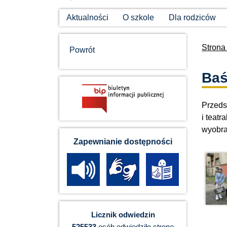
Aktualności
O szkole
Dla rodziców
Strona
Powrót
Baś
Przeds
i teatr
wyobra
Zapewnianie dostępności
Licznik odwiedzin
525533
osób odwiedziło stronę