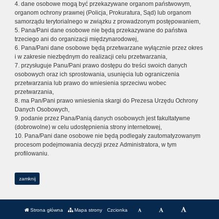
4. dane osobowe mogą być przekazywane organom państwowym,
organom ochrony prawnej (Policja, Prokuratura, Sąd) lub organom
samorządu terytorialnego w związku z prowadzonym postępowaniem,
5. Pana/Pani dane osobowe nie będą przekazywane do państwa
trzeciego ani do organizacji międzynarodowej,
6. Pana/Pani dane osobowe będą przetwarzane wyłącznie przez okres
i w zakresie niezbędnym do realizacji celu przetwarzania,
7. przysługuje Panu/Pani prawo dostępu do treści swoich danych
osobowych oraz ich sprostowania, usunięcia lub ograniczenia
przetwarzania lub prawo do wniesienia sprzeciwu wobec
przetwarzania,
8. ma Pan/Pani prawo wniesienia skargi do Prezesa Urzędu Ochrony
Danych Osobowych,
9. podanie przez Pana/Panią danych osobowych jest fakultatywne
(dobrowolne) w celu udostępnienia strony internetowej,
10. Pana/Pani dane osobowe nie będą podlegały zautomatyzowanym
procesom podejmowania decyzji przez Administratora, w tym
profilowaniu.
zamknij
Strona główna
Mapa strony
Czcionka