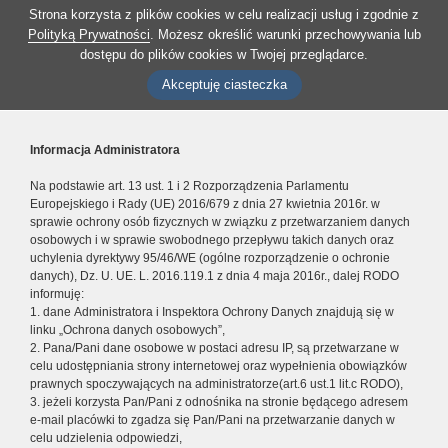
Strona korzysta z plików cookies w celu realizacji usług i zgodnie z
Polityką Prywatności
. Możesz określić warunki przechowywania lub
dostępu do plików cookies w Twojej przeglądarce.
Akceptuję ciasteczka
Informacja Administratora
Na podstawie art. 13 ust. 1 i 2 Rozporządzenia Parlamentu
Europejskiego i Rady (UE) 2016/679 z dnia 27 kwietnia 2016r. w
sprawie ochrony osób fizycznych w związku z przetwarzaniem danych
osobowych i w sprawie swobodnego przepływu takich danych oraz
uchylenia dyrektywy 95/46/WE (ogólne rozporządzenie o ochronie
danych), Dz. U. UE. L. 2016.119.1 z dnia 4 maja 2016r., dalej RODO
informuję:
1. dane Administratora i Inspektora Ochrony Danych znajdują się w
linku „Ochrona danych osobowych”,
2. Pana/Pani dane osobowe w postaci adresu IP, są przetwarzane w
celu udostępniania strony internetowej oraz wypełnienia obowiązków
prawnych spoczywających na administratorze(art.6 ust.1 lit.c RODO),
3. jeżeli korzysta Pan/Pani z odnośnika na stronie będącego adresem
e-mail placówki to zgadza się Pan/Pani na przetwarzanie danych w
celu udzielenia odpowiedzi,