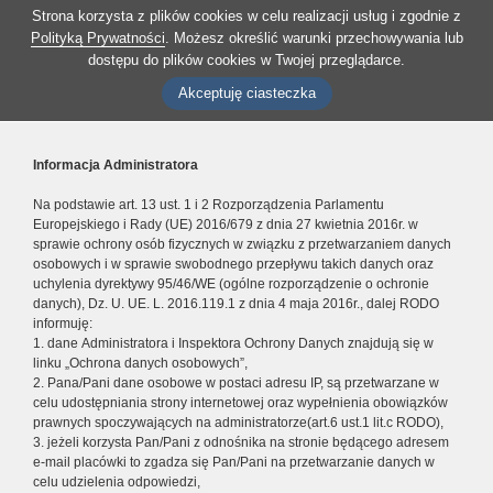
Strona korzysta z plików cookies w celu realizacji usług i zgodnie z
Polityką Prywatności
. Możesz określić warunki przechowywania lub
dostępu do plików cookies w Twojej przeglądarce.
Akceptuję ciasteczka
Informacja Administratora
Na podstawie art. 13 ust. 1 i 2 Rozporządzenia Parlamentu
Europejskiego i Rady (UE) 2016/679 z dnia 27 kwietnia 2016r. w
sprawie ochrony osób fizycznych w związku z przetwarzaniem danych
osobowych i w sprawie swobodnego przepływu takich danych oraz
uchylenia dyrektywy 95/46/WE (ogólne rozporządzenie o ochronie
danych), Dz. U. UE. L. 2016.119.1 z dnia 4 maja 2016r., dalej RODO
informuję:
1. dane Administratora i Inspektora Ochrony Danych znajdują się w
linku „Ochrona danych osobowych”,
2. Pana/Pani dane osobowe w postaci adresu IP, są przetwarzane w
celu udostępniania strony internetowej oraz wypełnienia obowiązków
prawnych spoczywających na administratorze(art.6 ust.1 lit.c RODO),
3. jeżeli korzysta Pan/Pani z odnośnika na stronie będącego adresem
e-mail placówki to zgadza się Pan/Pani na przetwarzanie danych w
celu udzielenia odpowiedzi,