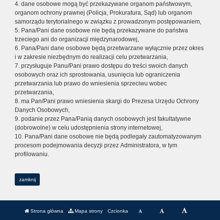
4. dane osobowe mogą być przekazywane organom państwowym,
organom ochrony prawnej (Policja, Prokuratura, Sąd) lub organom
samorządu terytorialnego w związku z prowadzonym postępowaniem,
5. Pana/Pani dane osobowe nie będą przekazywane do państwa
trzeciego ani do organizacji międzynarodowej,
6. Pana/Pani dane osobowe będą przetwarzane wyłącznie przez okres
i w zakresie niezbędnym do realizacji celu przetwarzania,
7. przysługuje Panu/Pani prawo dostępu do treści swoich danych
osobowych oraz ich sprostowania, usunięcia lub ograniczenia
przetwarzania lub prawo do wniesienia sprzeciwu wobec
przetwarzania,
8. ma Pan/Pani prawo wniesienia skargi do Prezesa Urzędu Ochrony
Danych Osobowych,
9. podanie przez Pana/Panią danych osobowych jest fakultatywne
(dobrowolne) w celu udostępnienia strony internetowej,
10. Pana/Pani dane osobowe nie będą podlegały zautomatyzowanym
procesom podejmowania decyzji przez Administratora, w tym
profilowaniu.
zamknij
Strona główna
Mapa strony
Czcionka