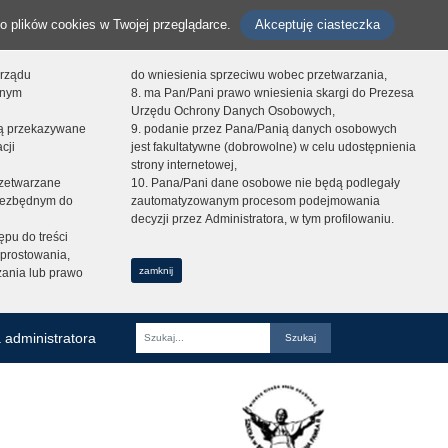
o plików cookies w Twojej przeglądarce.
Akceptuję ciasteczka
orządu
do wniesienia sprzeciwu wobec przetwarzania,
onym
8. ma Pan/Pani prawo wniesienia skargi do Prezesa
Urzędu Ochrony Danych Osobowych,
dą przekazywane
9. podanie przez Pana/Panią danych osobowych
cji
jest fakultatywne (dobrowolne) w celu udostępnienia
strony internetowej,
zetwarzane
10. Pana/Pani dane osobowe nie będą podlegały
niezbędnym do
zautomatyzowanym procesom podejmowania
decyzji przez Administratora, w tym profilowaniu.
ępu do treści
prostowania,
zamknij
zania lub prawo
 administratora
Fraza