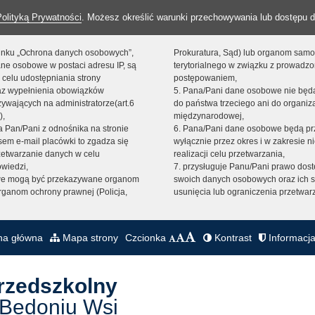
Polityką Prywatności
. Możesz określić warunki przechowywania lub dostępu d
 linku „Ochrona danych osobowych”,
Prokuratura, Sąd) lub organom sam
ne osobowe w postaci adresu IP, są
terytorialnego w związku z prowadz
 celu udostępniania strony
postępowaniem,
raz wypełnienia obowiązków
5. Pana/Pani dane osobowe nie bę
ywających na administratorze(art.6
do państwa trzeciego ani do organiza
),
międzynarodowej,
sta Pan/Pani z odnośnika na stronie
6. Pana/Pani dane osobowe będą pr
em e-mail placówki to zgadza się
wyłącznie przez okres i w zakresie 
zetwarzanie danych w celu
realizacji celu przetwarzania,
owiedzi,
7. przysługuje Panu/Pani prawo dost
we mogą być przekazywane organom
swoich danych osobowych oraz ich s
ganom ochrony prawnej (Policja,
usunięcia lub ograniczenia przetwar
na główna
Mapa strony
Czcionka
Kontrast
Informacja
Przedszkolny
 Bedoniu Wsi