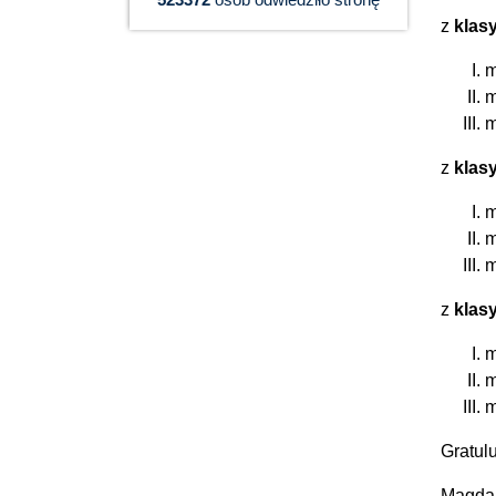
z
klas
m
m
m
z
klas
m
m
m
z
klas
m
m
m
Gratul
Magdal