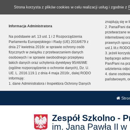
Strona korzysta z plików cookies w celu realizacji usług i zgodnie z
znajdują się w
Informacja Administratora
2. Pana/Pani da
przetwarzane w
Na podstawie art. 13 ust. 1 i 2 Rozporządzenia
internetowej o
Parlamentu Europejskiego i Rady (UE) 2016/679 z
prawnych spocz
dnia 27 kwietnia 2016r. w sprawie ochrony osób
ust.1 lit.c RODO
fizycznych w związku z przetwarzaniem danych
3. jeżeli korzy
osobowych i w sprawie swobodnego przepływu
będącego adres
takich danych oraz uchylenia dyrektywy 95/46/WE
Pan/Pani na pr
(ogólne rozporządzenie o ochronie danych), Dz. U.
udzielenia odp
UE. L. 2016.119.1 z dnia 4 maja 2016r., dalej RODO
4. dane osobo
informuję:
państwowym, or
1. dane Administratora i Inspektora Ochrony Danych
Stro
Zespół Szkolno - 
im. Jana Pawła II w