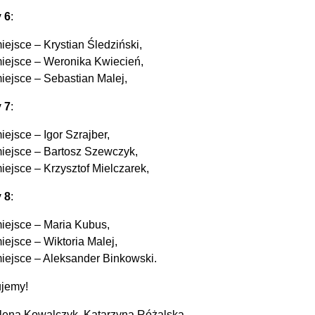
y 6
:
iejsce – Krystian Śledziński,
iejsce – Weronika Kwiecień,
iejsce – Sebastian Malej,
y 7
:
iejsce – Igor Szrajber,
iejsce – Bartosz Szewczyk,
iejsce – Krzysztof Mielczarek,
y 8
:
iejsce – Maria Kubus,
iejsce – Wiktoria Malej,
iejsce – Aleksander Binkowski.
ujemy!
ena Kowalczyk, Katarzyna Różalska