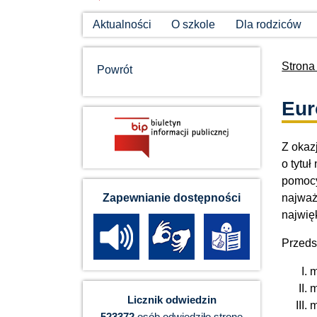
Aktualności
O szkole
Dla rodziców
Strona
Powrót
Eur
Z okaz
o tytu
pomocy 
najważ
Zapewnianie dostępności
najwię
Przeds
m
m
Licznik odwiedzin
m
523372
osób odwiedziło stronę