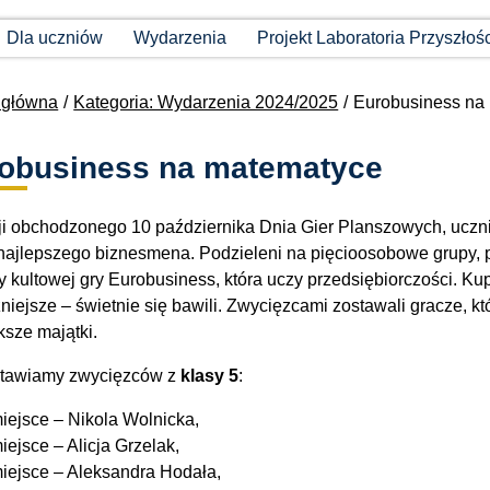
Dla uczniów
Wydarzenia
Projekt Laboratoria Przyszłoś
 główna
Kategoria: Wydarzenia 2024/2025
Eurobusiness na
obusiness na matematyce
ji obchodzonego 10 października Dnia Gier Planszowych, uczni
ł najlepszego biznesmena. Podzieleni na pięcioosobowe grupy, p
kultowej gry Eurobusiness, która uczy przedsiębiorczości. Kupow
niejsze – świetnie się bawili. Zwycięzcami zostawali gracze, kt
ksze majątki.
tawiamy zwycięzców z
klasy 5
:
iejsce – Nikola Wolnicka,
iejsce – Alicja Grzelak,
iejsce – Aleksandra Hodała,