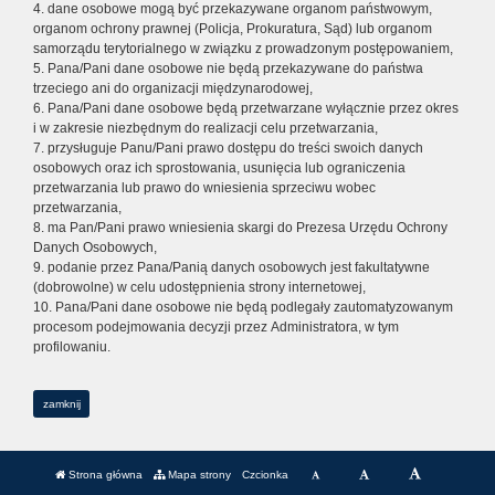
4. dane osobowe mogą być przekazywane organom państwowym,
organom ochrony prawnej (Policja, Prokuratura, Sąd) lub organom
samorządu terytorialnego w związku z prowadzonym postępowaniem,
5. Pana/Pani dane osobowe nie będą przekazywane do państwa
trzeciego ani do organizacji międzynarodowej,
6. Pana/Pani dane osobowe będą przetwarzane wyłącznie przez okres
i w zakresie niezbędnym do realizacji celu przetwarzania,
7. przysługuje Panu/Pani prawo dostępu do treści swoich danych
osobowych oraz ich sprostowania, usunięcia lub ograniczenia
przetwarzania lub prawo do wniesienia sprzeciwu wobec
przetwarzania,
8. ma Pan/Pani prawo wniesienia skargi do Prezesa Urzędu Ochrony
Danych Osobowych,
9. podanie przez Pana/Panią danych osobowych jest fakultatywne
(dobrowolne) w celu udostępnienia strony internetowej,
10. Pana/Pani dane osobowe nie będą podlegały zautomatyzowanym
procesom podejmowania decyzji przez Administratora, w tym
profilowaniu.
zamknij
Strona główna
Mapa strony
Czcionka