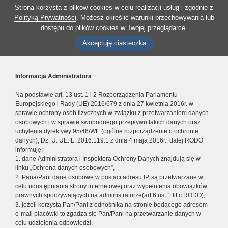
Strona korzysta z plików cookies w celu realizacji usług i zgodnie z
Polityką Prywatności
. Możesz określić warunki przechowywania lub
dostępu do plików cookies w Twojej przeglądarce.
Akceptuję ciasteczka
Informacja Administratora
Na podstawie art. 13 ust. 1 i 2 Rozporządzenia Parlamentu
Europejskiego i Rady (UE) 2016/679 z dnia 27 kwietnia 2016r. w
sprawie ochrony osób fizycznych w związku z przetwarzaniem danych
osobowych i w sprawie swobodnego przepływu takich danych oraz
uchylenia dyrektywy 95/46/WE (ogólne rozporządzenie o ochronie
danych), Dz. U. UE. L. 2016.119.1 z dnia 4 maja 2016r., dalej RODO
informuję:
1. dane Administratora i Inspektora Ochrony Danych znajdują się w
linku „Ochrona danych osobowych”,
2. Pana/Pani dane osobowe w postaci adresu IP, są przetwarzane w
celu udostępniania strony internetowej oraz wypełnienia obowiązków
prawnych spoczywających na administratorze(art.6 ust.1 lit.c RODO),
3. jeżeli korzysta Pan/Pani z odnośnika na stronie będącego adresem
e-mail placówki to zgadza się Pan/Pani na przetwarzanie danych w
celu udzielenia odpowiedzi,