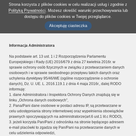
Strona korzysta z plików cookies w celu realizacji usług i zgodnie z
Polityką Prywatności
. Możesz określić warunki przechowywania lub
dostępu do plików cookies w Twojej przeglądarce.
Akceptuję ciasteczka
Informacja Administratora
Na podstawie art. 13 ust. 1 i 2 Rozporządzenia Parlamentu
Europejskiego i Rady (UE) 2016/679 z dnia 27 kwietnia 2016r. w
sprawie ochrony osób fizycznych w związku z przetwarzaniem danych
osobowych i w sprawie swobodnego przepływu takich danych oraz
uchylenia dyrektywy 95/46/WE (ogólne rozporządzenie o ochronie
danych), Dz. U. UE. L. 2016.119.1 z dnia 4 maja 2016r., dalej RODO
informuję:
1. dane Administratora i Inspektora Ochrony Danych znajdują się w
linku „Ochrona danych osobowych”,
2. Pana/Pani dane osobowe w postaci adresu IP, są przetwarzane w
celu udostępniania strony internetowej oraz wypełnienia obowiązków
prawnych spoczywających na administratorze(art.6 ust.1 lit.c RODO),
3. jeżeli korzysta Pan/Pani z odnośnika na stronie będącego adresem
e-mail placówki to zgadza się Pan/Pani na przetwarzanie danych w
celu udzielenia odpowiedzi,