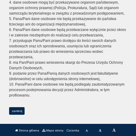
4. dane osobowe mogą być przekazywane organom państwowym,
organom ochrony prawnej (Policja, Prokuratura, Sąd) lub organom
samorządu terytorialnego w związku z prowadzonym postępowaniem,
5. Pana/Pani dane osobowe nie będą przekazywane do państwa
trzeciego ani do organizacji międzynarodowej,
6. Pana/Pani dane osobowe będą przetwarzane wyłącznie przez okres
i w zakresie niezbędnym do realizacji celu przetwarzania,
7. przysługuje Panu/Pani prawo dostępu do treści swoich danych
osobowych oraz ich sprostowania, usunięcia lub ograniczenia
przetwarzania lub prawo do wniesienia sprzeciwu wobec
przetwarzania,
8. ma Pan/Pani prawo wniesienia skargi do Prezesa Urzędu Ochrony
Danych Osobowych,
9. podanie przez Pana/Panią danych osobowych jest fakultatywne
(dobrowolne) w celu udostępnienia strony internetowej,
10. Pana/Pani dane osobowe nie będą podlegały zautomatyzowanym
procesom podejmowania decyzji przez Administratora, w tym
profilowaniu.
zamknij
Strona główna
Mapa strony
Czcionka