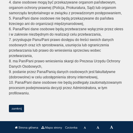
4. dane osobowe mogą być przekazywane organom państwowym,
organom ochrony prawnej (Policja, Prokuratura, Sąd) lub organom
samorządu terytorialnego w związku z prowadzonym postępowaniem,
5. Pana/Pani dane osobowe nie będą przekazywane do państwa
trzeciego ani do organizacji międzynarodowej,
6. Pana/Pani dane osobowe będą przetwarzane wyłącznie przez okres
i w zakresie niezbędnym do realizacji celu przetwarzania,
7. przysługuje Panu/Pani prawo dostępu do treści swoich danych
osobowych oraz ich sprostowania, usunięcia lub ograniczenia
przetwarzania lub prawo do wniesienia sprzeciwu wobec
przetwarzania,
8. ma Pan/Pani prawo wniesienia skargi do Prezesa Urzędu Ochrony
Danych Osobowych,
9. podanie przez Pana/Panią danych osobowych jest fakultatywne
(dobrowolne) w celu udostępnienia strony internetowej,
10. Pana/Pani dane osobowe nie będą podlegały zautomatyzowanym
procesom podejmowania decyzji przez Administratora, w tym
profilowaniu.
zamknij
Strona główna
Mapa strony
Czcionka