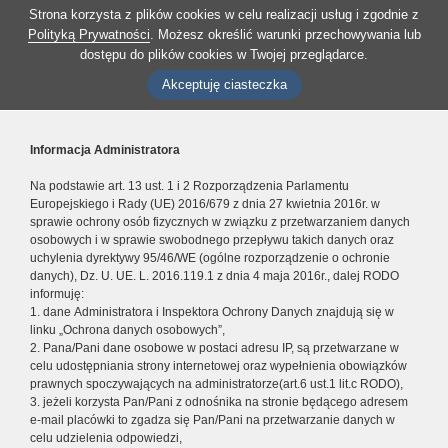
Strona korzysta z plików cookies w celu realizacji usług i zgodnie z
Polityką Prywatności
. Możesz określić warunki przechowywania lub
dostępu do plików cookies w Twojej przeglądarce.
Akceptuję ciasteczka
Informacja Administratora
Na podstawie art. 13 ust. 1 i 2 Rozporządzenia Parlamentu
Europejskiego i Rady (UE) 2016/679 z dnia 27 kwietnia 2016r. w
sprawie ochrony osób fizycznych w związku z przetwarzaniem danych
osobowych i w sprawie swobodnego przepływu takich danych oraz
uchylenia dyrektywy 95/46/WE (ogólne rozporządzenie o ochronie
danych), Dz. U. UE. L. 2016.119.1 z dnia 4 maja 2016r., dalej RODO
informuję:
1. dane Administratora i Inspektora Ochrony Danych znajdują się w
linku „Ochrona danych osobowych”,
2. Pana/Pani dane osobowe w postaci adresu IP, są przetwarzane w
celu udostępniania strony internetowej oraz wypełnienia obowiązków
prawnych spoczywających na administratorze(art.6 ust.1 lit.c RODO),
3. jeżeli korzysta Pan/Pani z odnośnika na stronie będącego adresem
e-mail placówki to zgadza się Pan/Pani na przetwarzanie danych w
celu udzielenia odpowiedzi,