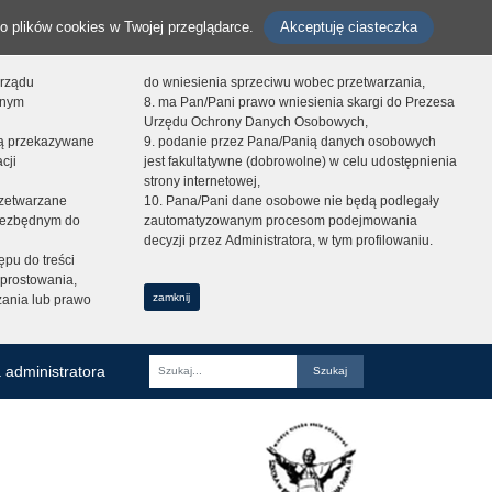
o plików cookies w Twojej przeglądarce.
Akceptuję ciasteczka
orządu
do wniesienia sprzeciwu wobec przetwarzania,
onym
8. ma Pan/Pani prawo wniesienia skargi do Prezesa
Urzędu Ochrony Danych Osobowych,
dą przekazywane
9. podanie przez Pana/Panią danych osobowych
cji
jest fakultatywne (dobrowolne) w celu udostępnienia
strony internetowej,
zetwarzane
10. Pana/Pani dane osobowe nie będą podlegały
niezbędnym do
zautomatyzowanym procesom podejmowania
decyzji przez Administratora, w tym profilowaniu.
ępu do treści
prostowania,
zamknij
zania lub prawo
 administratora
Fraza