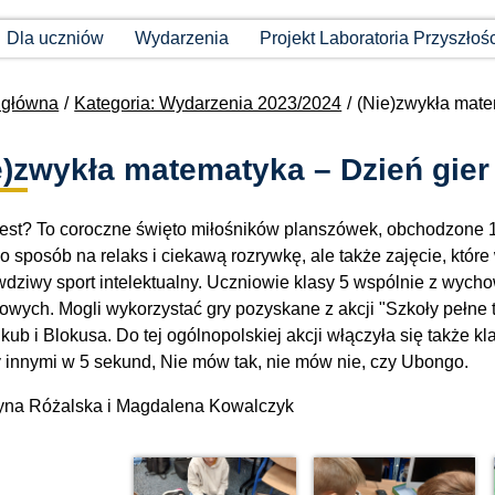
Dla uczniów
Wydarzenia
Projekt Laboratoria Przyszłoś
 główna
Kategoria: Wydarzenia 2023/2024
(Nie)zwykła mate
e)zwykła matematyka – Dzień gie
est? To coroczne święto miłośników planszówek, obchodzone 1
ko sposób na relaks i ciekawą rozrywkę, ale także zajęcie, któr
wdziwy sport intelektualny. Uczniowie klasy 5 wspólnie z wyc
owych. Mogli wykorzystać gry pozyskane z akcji "Szkoły pełne 
b i Blokusa. Do tej ogólnopolskiej akcji włączyła się także kla
 innymi w 5 sekund, Nie mów tak, nie mów nie, czy Ubongo.
yna Różalska i Magdalena Kowalczyk