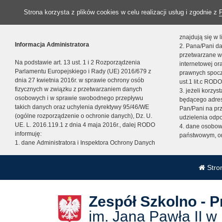
Strona korzysta z plików cookies w celu realizacji usług i zgodnie z
znajdują się w
Informacja Administratora
2. Pana/Pani da
przetwarzane w
Na podstawie art. 13 ust. 1 i 2 Rozporządzenia
internetowej o
Parlamentu Europejskiego i Rady (UE) 2016/679 z
prawnych spocz
dnia 27 kwietnia 2016r. w sprawie ochrony osób
ust.1 lit.c RODO
fizycznych w związku z przetwarzaniem danych
3. jeżeli korzy
osobowych i w sprawie swobodnego przepływu
będącego adres
takich danych oraz uchylenia dyrektywy 95/46/WE
Pan/Pani na pr
(ogólne rozporządzenie o ochronie danych), Dz. U.
udzielenia odp
UE. L. 2016.119.1 z dnia 4 maja 2016r., dalej RODO
4. dane osobo
informuję:
państwowym, or
1. dane Administratora i Inspektora Ochrony Danych
Stro
Zespół Szkolno - 
im. Jana Pawła II w