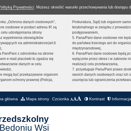
Polityką Prywatności
. Możesz określić warunki przechowywania lub dostępu d
 linku „Ochrona danych osobowych”,
Prokuratura, Sąd) lub organom sam
ne osobowe w postaci adresu IP, są
terytorialnego w związku z prowadz
 celu udostępniania strony
postępowaniem,
raz wypełnienia obowiązków
5. Pana/Pani dane osobowe nie bę
ywających na administratorze(art.6
do państwa trzeciego ani do organiza
),
międzynarodowej,
sta Pan/Pani z odnośnika na stronie
6. Pana/Pani dane osobowe będą pr
em e-mail placówki to zgadza się
wyłącznie przez okres i w zakresie 
zetwarzanie danych w celu
realizacji celu przetwarzania,
owiedzi,
7. przysługuje Panu/Pani prawo dost
we mogą być przekazywane organom
swoich danych osobowych oraz ich s
ganom ochrony prawnej (Policja,
usunięcia lub ograniczenia przetwar
na główna
Mapa strony
Czcionka
Kontrast
Informacja
Przedszkolny
 Bedoniu Wsi