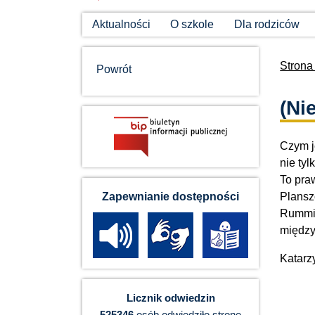
Aktualności
O szkole
Dla rodziców
Strona
Powrót
(Ni
Czym j
nie tyl
To pra
Plansz
Zapewnianie dostępności
Rummiku
między
Katarz
Licznik odwiedzin
525346
osób odwiedziło stronę