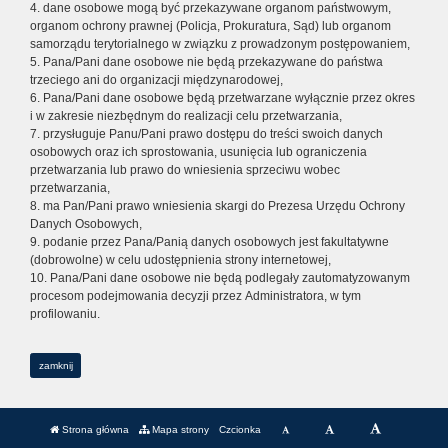
4. dane osobowe mogą być przekazywane organom państwowym,
organom ochrony prawnej (Policja, Prokuratura, Sąd) lub organom
samorządu terytorialnego w związku z prowadzonym postępowaniem,
5. Pana/Pani dane osobowe nie będą przekazywane do państwa
trzeciego ani do organizacji międzynarodowej,
6. Pana/Pani dane osobowe będą przetwarzane wyłącznie przez okres
i w zakresie niezbędnym do realizacji celu przetwarzania,
7. przysługuje Panu/Pani prawo dostępu do treści swoich danych
osobowych oraz ich sprostowania, usunięcia lub ograniczenia
przetwarzania lub prawo do wniesienia sprzeciwu wobec
przetwarzania,
8. ma Pan/Pani prawo wniesienia skargi do Prezesa Urzędu Ochrony
Danych Osobowych,
9. podanie przez Pana/Panią danych osobowych jest fakultatywne
(dobrowolne) w celu udostępnienia strony internetowej,
10. Pana/Pani dane osobowe nie będą podlegały zautomatyzowanym
procesom podejmowania decyzji przez Administratora, w tym
profilowaniu.
zamknij
Strona główna
Mapa strony
Czcionka