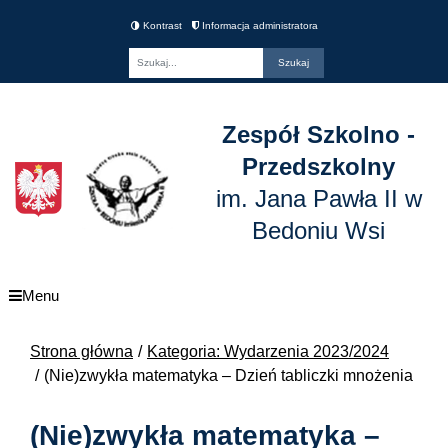
Kontrast
Informacja administratora
Fraza
Zespół Szkolno -
Przedszkolny
im. Jana Pawła II w
Bedoniu Wsi
Menu
Strona główna
Kategoria: Wydarzenia 2023/2024
(Nie)zwykła matematyka – Dzień tabliczki mnożenia
(Nie)zwykła matematyka –