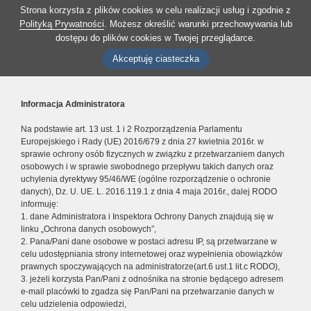
Strona korzysta z plików cookies w celu realizacji usług i zgodnie z
Polityką Prywatności
. Możesz określić warunki przechowywania lub
dostępu do plików cookies w Twojej przeglądarce.
Akceptuję ciasteczka
Informacja Administratora
Na podstawie art. 13 ust. 1 i 2 Rozporządzenia Parlamentu
Europejskiego i Rady (UE) 2016/679 z dnia 27 kwietnia 2016r. w
sprawie ochrony osób fizycznych w związku z przetwarzaniem danych
osobowych i w sprawie swobodnego przepływu takich danych oraz
uchylenia dyrektywy 95/46/WE (ogólne rozporządzenie o ochronie
danych), Dz. U. UE. L. 2016.119.1 z dnia 4 maja 2016r., dalej RODO
informuję:
1. dane Administratora i Inspektora Ochrony Danych znajdują się w
linku „Ochrona danych osobowych”,
2. Pana/Pani dane osobowe w postaci adresu IP, są przetwarzane w
celu udostępniania strony internetowej oraz wypełnienia obowiązków
prawnych spoczywających na administratorze(art.6 ust.1 lit.c RODO),
3. jeżeli korzysta Pan/Pani z odnośnika na stronie będącego adresem
e-mail placówki to zgadza się Pan/Pani na przetwarzanie danych w
celu udzielenia odpowiedzi,