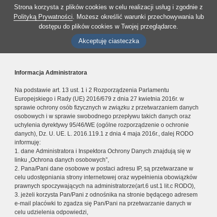
Strona korzysta z plików cookies w celu realizacji usług i zgodnie z
Polityką Prywatności
. Możesz określić warunki przechowywania lub
dostępu do plików cookies w Twojej przeglądarce.
Akceptuję ciasteczka
Informacja Administratora
Na podstawie art. 13 ust. 1 i 2 Rozporządzenia Parlamentu
Europejskiego i Rady (UE) 2016/679 z dnia 27 kwietnia 2016r. w
sprawie ochrony osób fizycznych w związku z przetwarzaniem danych
osobowych i w sprawie swobodnego przepływu takich danych oraz
uchylenia dyrektywy 95/46/WE (ogólne rozporządzenie o ochronie
danych), Dz. U. UE. L. 2016.119.1 z dnia 4 maja 2016r., dalej RODO
informuję:
1. dane Administratora i Inspektora Ochrony Danych znajdują się w
linku „Ochrona danych osobowych”,
2. Pana/Pani dane osobowe w postaci adresu IP, są przetwarzane w
celu udostępniania strony internetowej oraz wypełnienia obowiązków
prawnych spoczywających na administratorze(art.6 ust.1 lit.c RODO),
3. jeżeli korzysta Pan/Pani z odnośnika na stronie będącego adresem
e-mail placówki to zgadza się Pan/Pani na przetwarzanie danych w
celu udzielenia odpowiedzi,