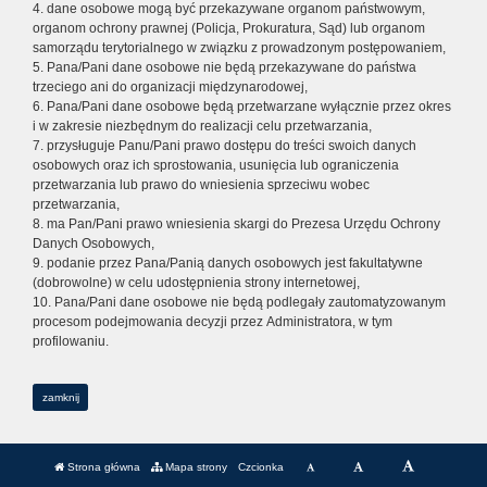
4. dane osobowe mogą być przekazywane organom państwowym,
organom ochrony prawnej (Policja, Prokuratura, Sąd) lub organom
samorządu terytorialnego w związku z prowadzonym postępowaniem,
5. Pana/Pani dane osobowe nie będą przekazywane do państwa
trzeciego ani do organizacji międzynarodowej,
6. Pana/Pani dane osobowe będą przetwarzane wyłącznie przez okres
i w zakresie niezbędnym do realizacji celu przetwarzania,
7. przysługuje Panu/Pani prawo dostępu do treści swoich danych
osobowych oraz ich sprostowania, usunięcia lub ograniczenia
przetwarzania lub prawo do wniesienia sprzeciwu wobec
przetwarzania,
8. ma Pan/Pani prawo wniesienia skargi do Prezesa Urzędu Ochrony
Danych Osobowych,
9. podanie przez Pana/Panią danych osobowych jest fakultatywne
(dobrowolne) w celu udostępnienia strony internetowej,
10. Pana/Pani dane osobowe nie będą podlegały zautomatyzowanym
procesom podejmowania decyzji przez Administratora, w tym
profilowaniu.
zamknij
Strona główna
Mapa strony
Czcionka