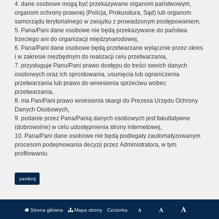
4. dane osobowe mogą być przekazywane organom państwowym,
organom ochrony prawnej (Policja, Prokuratura, Sąd) lub organom
samorządu terytorialnego w związku z prowadzonym postępowaniem,
5. Pana/Pani dane osobowe nie będą przekazywane do państwa
trzeciego ani do organizacji międzynarodowej,
6. Pana/Pani dane osobowe będą przetwarzane wyłącznie przez okres
i w zakresie niezbędnym do realizacji celu przetwarzania,
7. przysługuje Panu/Pani prawo dostępu do treści swoich danych
osobowych oraz ich sprostowania, usunięcia lub ograniczenia
przetwarzania lub prawo do wniesienia sprzeciwu wobec
przetwarzania,
8. ma Pan/Pani prawo wniesienia skargi do Prezesa Urzędu Ochrony
Danych Osobowych,
9. podanie przez Pana/Panią danych osobowych jest fakultatywne
(dobrowolne) w celu udostępnienia strony internetowej,
10. Pana/Pani dane osobowe nie będą podlegały zautomatyzowanym
procesom podejmowania decyzji przez Administratora, w tym
profilowaniu.
zamknij
Strona główna
Mapa strony
Czcionka