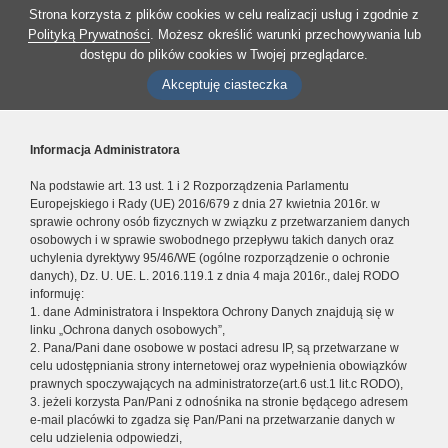
Strona korzysta z plików cookies w celu realizacji usług i zgodnie z
Polityką Prywatności
. Możesz określić warunki przechowywania lub
dostępu do plików cookies w Twojej przeglądarce.
Akceptuję ciasteczka
Informacja Administratora
Na podstawie art. 13 ust. 1 i 2 Rozporządzenia Parlamentu
Europejskiego i Rady (UE) 2016/679 z dnia 27 kwietnia 2016r. w
sprawie ochrony osób fizycznych w związku z przetwarzaniem danych
osobowych i w sprawie swobodnego przepływu takich danych oraz
uchylenia dyrektywy 95/46/WE (ogólne rozporządzenie o ochronie
danych), Dz. U. UE. L. 2016.119.1 z dnia 4 maja 2016r., dalej RODO
informuję:
1. dane Administratora i Inspektora Ochrony Danych znajdują się w
linku „Ochrona danych osobowych”,
2. Pana/Pani dane osobowe w postaci adresu IP, są przetwarzane w
celu udostępniania strony internetowej oraz wypełnienia obowiązków
prawnych spoczywających na administratorze(art.6 ust.1 lit.c RODO),
3. jeżeli korzysta Pan/Pani z odnośnika na stronie będącego adresem
e-mail placówki to zgadza się Pan/Pani na przetwarzanie danych w
celu udzielenia odpowiedzi,