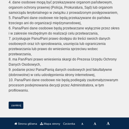
4. dane osobowe mogą być przekazywane organom państwowym,
organom ochrony prawnej (Policja, Prokuratura, Sąd) lub organom
samorządu terytorialnego w związku z prowadzonym postępowaniem,
5. Pana/Pani dane osobowe nie będą przekazywane do państwa
trzeciego ani do organizacji międzynarodowej,
6. Pana/Pani dane osobowe będą przetwarzane wyłącznie przez okres
i w zakresie niezbędnym do realizacji celu przetwarzania,
7. przysługuje Panu/Pani prawo dostępu do treści swoich danych
osobowych oraz ich sprostowania, usunięcia lub ograniczenia
przetwarzania lub prawo do wniesienia sprzeciwu wobec
przetwarzania,
8. ma Pan/Pani prawo wniesienia skargi do Prezesa Urzędu Ochrony
Danych Osobowych,
9. podanie przez Pana/Panią danych osobowych jest fakultatywne
(dobrowolne) w celu udostępnienia strony internetowej,
10. Pana/Pani dane osobowe nie będą podlegały zautomatyzowanym
procesom podejmowania decyzji przez Administratora, w tym
profilowaniu.
zamknij
Strona główna
Mapa strony
Czcionka