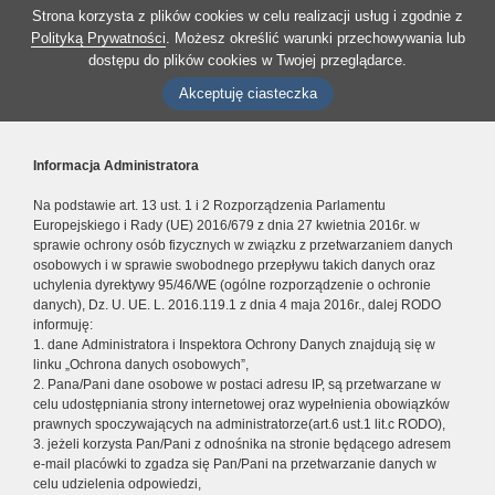
Strona korzysta z plików cookies w celu realizacji usług i zgodnie z
Polityką Prywatności
. Możesz określić warunki przechowywania lub
dostępu do plików cookies w Twojej przeglądarce.
Akceptuję ciasteczka
Informacja Administratora
Na podstawie art. 13 ust. 1 i 2 Rozporządzenia Parlamentu
Europejskiego i Rady (UE) 2016/679 z dnia 27 kwietnia 2016r. w
sprawie ochrony osób fizycznych w związku z przetwarzaniem danych
osobowych i w sprawie swobodnego przepływu takich danych oraz
uchylenia dyrektywy 95/46/WE (ogólne rozporządzenie o ochronie
danych), Dz. U. UE. L. 2016.119.1 z dnia 4 maja 2016r., dalej RODO
informuję:
1. dane Administratora i Inspektora Ochrony Danych znajdują się w
linku „Ochrona danych osobowych”,
2. Pana/Pani dane osobowe w postaci adresu IP, są przetwarzane w
celu udostępniania strony internetowej oraz wypełnienia obowiązków
prawnych spoczywających na administratorze(art.6 ust.1 lit.c RODO),
3. jeżeli korzysta Pan/Pani z odnośnika na stronie będącego adresem
e-mail placówki to zgadza się Pan/Pani na przetwarzanie danych w
celu udzielenia odpowiedzi,