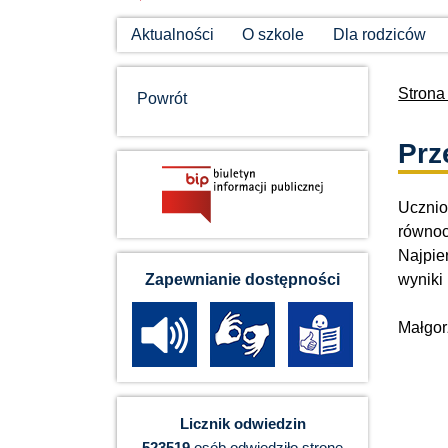
Aktualności
O szkole
Dla rodziców
Strona
Powrót
Prz
Ucznio
równoc
Najpie
wyniki
Zapewnianie dostępności
Małgor
Licznik odwiedzin
523519
osób odwiedziło stronę