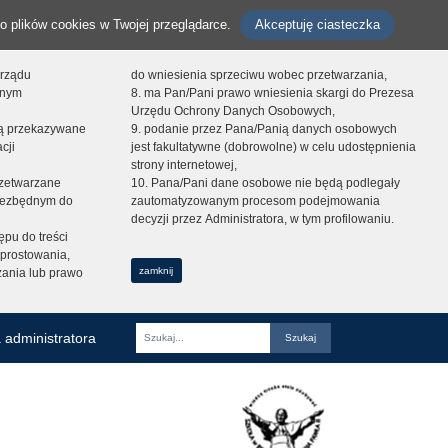
o plików cookies w Twojej przeglądarce.
Akceptuję ciasteczka
orządu
do wniesienia sprzeciwu wobec przetwarzania,
onym
8. ma Pan/Pani prawo wniesienia skargi do Prezesa
Urzędu Ochrony Danych Osobowych,
dą przekazywane
9. podanie przez Pana/Panią danych osobowych
cji
jest fakultatywne (dobrowolne) w celu udostępnienia
strony internetowej,
zetwarzane
10. Pana/Pani dane osobowe nie będą podlegały
niezbędnym do
zautomatyzowanym procesom podejmowania
decyzji przez Administratora, w tym profilowaniu.
ępu do treści
prostowania,
zamknij
zania lub prawo
 administratora
Fraza