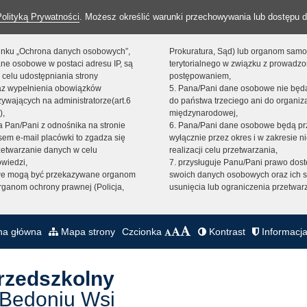
Polityką Prywatności
. Możesz określić warunki przechowywania lub dostępu d
 linku „Ochrona danych osobowych”,
Prokuratura, Sąd) lub organom sam
ne osobowe w postaci adresu IP, są
terytorialnego w związku z prowadz
 celu udostępniania strony
postępowaniem,
raz wypełnienia obowiązków
5. Pana/Pani dane osobowe nie bę
ywających na administratorze(art.6
do państwa trzeciego ani do organiza
),
międzynarodowej,
sta Pan/Pani z odnośnika na stronie
6. Pana/Pani dane osobowe będą pr
em e-mail placówki to zgadza się
wyłącznie przez okres i w zakresie 
zetwarzanie danych w celu
realizacji celu przetwarzania,
owiedzi,
7. przysługuje Panu/Pani prawo dost
we mogą być przekazywane organom
swoich danych osobowych oraz ich s
ganom ochrony prawnej (Policja,
usunięcia lub ograniczenia przetwar
na główna
Mapa strony
Czcionka
Kontrast
Informacja
Przedszkolny
 Bedoniu Wsi