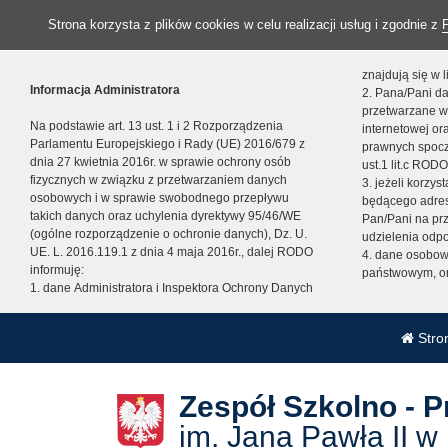
Strona korzysta z plików cookies w celu realizacji usług i zgodnie z
znajdują się w
Informacja Administratora
2. Pana/Pani da
przetwarzane w
Na podstawie art. 13 ust. 1 i 2 Rozporządzenia
internetowej o
Parlamentu Europejskiego i Rady (UE) 2016/679 z
prawnych spocz
dnia 27 kwietnia 2016r. w sprawie ochrony osób
ust.1 lit.c RODO
fizycznych w związku z przetwarzaniem danych
3. jeżeli korzy
osobowych i w sprawie swobodnego przepływu
będącego adres
takich danych oraz uchylenia dyrektywy 95/46/WE
Pan/Pani na pr
(ogólne rozporządzenie o ochronie danych), Dz. U.
udzielenia odp
UE. L. 2016.119.1 z dnia 4 maja 2016r., dalej RODO
4. dane osobo
informuję:
państwowym, or
1. dane Administratora i Inspektora Ochrony Danych
Stro
Zespół Szkolno - 
im. Jana Pawła II w