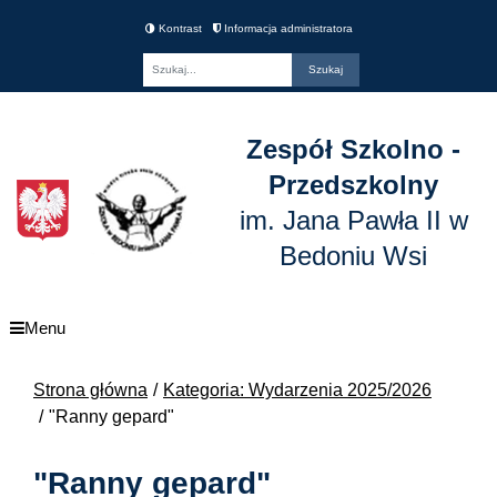
Kontrast
Informacja administratora
Fraza
Zespół Szkolno -
Przedszkolny
im. Jana Pawła II w
Bedoniu Wsi
Menu
Strona główna
Kategoria: Wydarzenia 2025/2026
"Ranny gepard"
"Ranny gepard"