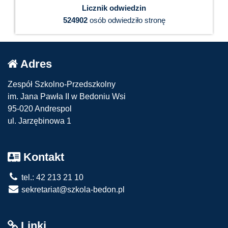
Licznik odwiedzin
524902
osób odwiedziło stronę
Adres
Zespół Szkolno-Przedszkolny
im. Jana Pawła II w Bedoniu Wsi
95-020 Andrespol
ul. Jarzębinowa 1
Kontakt
tel.: 42 213 21 10
sekretariat@szkola-bedon.pl
Linki