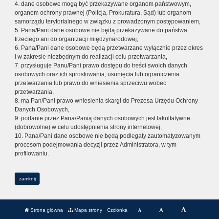
4. dane osobowe mogą być przekazywane organom państwowym,
organom ochrony prawnej (Policja, Prokuratura, Sąd) lub organom
samorządu terytorialnego w związku z prowadzonym postępowaniem,
5. Pana/Pani dane osobowe nie będą przekazywane do państwa
trzeciego ani do organizacji międzynarodowej,
6. Pana/Pani dane osobowe będą przetwarzane wyłącznie przez okres
i w zakresie niezbędnym do realizacji celu przetwarzania,
7. przysługuje Panu/Pani prawo dostępu do treści swoich danych
osobowych oraz ich sprostowania, usunięcia lub ograniczenia
przetwarzania lub prawo do wniesienia sprzeciwu wobec
przetwarzania,
8. ma Pan/Pani prawo wniesienia skargi do Prezesa Urzędu Ochrony
Danych Osobowych,
9. podanie przez Pana/Panią danych osobowych jest fakultatywne
(dobrowolne) w celu udostępnienia strony internetowej,
10. Pana/Pani dane osobowe nie będą podlegały zautomatyzowanym
procesom podejmowania decyzji przez Administratora, w tym
profilowaniu.
zamknij
Strona główna
Mapa strony
Czcionka