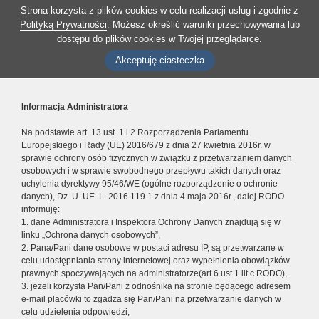
Strona korzysta z plików cookies w celu realizacji usług i zgodnie z
Polityką Prywatności
. Możesz określić warunki przechowywania lub
dostępu do plików cookies w Twojej przeglądarce.
Akceptuję ciasteczka
Informacja Administratora
Na podstawie art. 13 ust. 1 i 2 Rozporządzenia Parlamentu
Europejskiego i Rady (UE) 2016/679 z dnia 27 kwietnia 2016r. w
sprawie ochrony osób fizycznych w związku z przetwarzaniem danych
osobowych i w sprawie swobodnego przepływu takich danych oraz
uchylenia dyrektywy 95/46/WE (ogólne rozporządzenie o ochronie
danych), Dz. U. UE. L. 2016.119.1 z dnia 4 maja 2016r., dalej RODO
informuję:
1. dane Administratora i Inspektora Ochrony Danych znajdują się w
linku „Ochrona danych osobowych”,
2. Pana/Pani dane osobowe w postaci adresu IP, są przetwarzane w
celu udostępniania strony internetowej oraz wypełnienia obowiązków
prawnych spoczywających na administratorze(art.6 ust.1 lit.c RODO),
3. jeżeli korzysta Pan/Pani z odnośnika na stronie będącego adresem
e-mail placówki to zgadza się Pan/Pani na przetwarzanie danych w
celu udzielenia odpowiedzi,