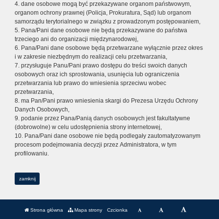
4. dane osobowe mogą być przekazywane organom państwowym,
organom ochrony prawnej (Policja, Prokuratura, Sąd) lub organom
samorządu terytorialnego w związku z prowadzonym postępowaniem,
5. Pana/Pani dane osobowe nie będą przekazywane do państwa
trzeciego ani do organizacji międzynarodowej,
6. Pana/Pani dane osobowe będą przetwarzane wyłącznie przez okres
i w zakresie niezbędnym do realizacji celu przetwarzania,
7. przysługuje Panu/Pani prawo dostępu do treści swoich danych
osobowych oraz ich sprostowania, usunięcia lub ograniczenia
przetwarzania lub prawo do wniesienia sprzeciwu wobec
przetwarzania,
8. ma Pan/Pani prawo wniesienia skargi do Prezesa Urzędu Ochrony
Danych Osobowych,
9. podanie przez Pana/Panią danych osobowych jest fakultatywne
(dobrowolne) w celu udostępnienia strony internetowej,
10. Pana/Pani dane osobowe nie będą podlegały zautomatyzowanym
procesom podejmowania decyzji przez Administratora, w tym
profilowaniu.
zamknij
Strona główna
Mapa strony
Czcionka