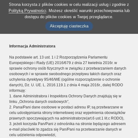
Strona korzysta z plików cookies w celu realizacji usług i zgodnie z
Polityką Prywatności
. Możesz określić warunki przechowywania lub
dostępu do plików cookies w Twojej przeglądarce.
Akceptuję ciasteczka
Informacja Administratora
Na podstawie art. 13 ust. 1 i 2 Rozporządzenia Parlamentu
Europejskiego i Rady (UE) 2016/679 z dnia 27 kwietnia 2016r. w
sprawie ochrony osób fizycznych w związku z przetwarzaniem danych
osobowych i w sprawie swobodnego przepływu takich danych oraz
uchylenia dyrektywy 95/46/WE (ogólne rozporządzenie o ochronie
danych), Dz. U. UE. L. 2016.119.1 z dnia 4 maja 2016r., dalej RODO
informuję:
1. dane Administratora i Inspektora Ochrony Danych znajdują się w
linku „Ochrona danych osobowych”,
2. Pana/Pani dane osobowe w postaci adresu IP, są przetwarzane w
celu udostępniania strony internetowej oraz wypełnienia obowiązków
prawnych spoczywających na administratorze(art.6 ust.1 lit.c RODO),
3. jeżeli korzysta Pan/Pani z odnośnika na stronie będącego adresem
e-mail placówki to zgadza się Pan/Pani na przetwarzanie danych w
celu udzielenia odpowiedzi,