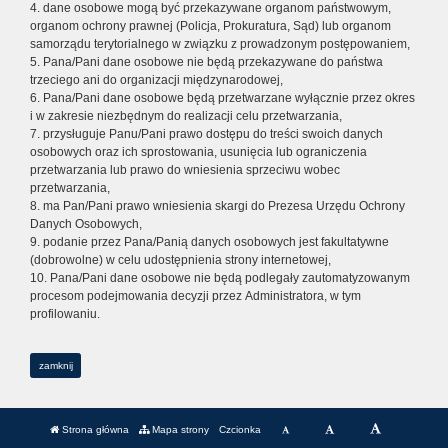
4. dane osobowe mogą być przekazywane organom państwowym,
organom ochrony prawnej (Policja, Prokuratura, Sąd) lub organom
samorządu terytorialnego w związku z prowadzonym postępowaniem,
5. Pana/Pani dane osobowe nie będą przekazywane do państwa
trzeciego ani do organizacji międzynarodowej,
6. Pana/Pani dane osobowe będą przetwarzane wyłącznie przez okres
i w zakresie niezbędnym do realizacji celu przetwarzania,
7. przysługuje Panu/Pani prawo dostępu do treści swoich danych
osobowych oraz ich sprostowania, usunięcia lub ograniczenia
przetwarzania lub prawo do wniesienia sprzeciwu wobec
przetwarzania,
8. ma Pan/Pani prawo wniesienia skargi do Prezesa Urzędu Ochrony
Danych Osobowych,
9. podanie przez Pana/Panią danych osobowych jest fakultatywne
(dobrowolne) w celu udostępnienia strony internetowej,
10. Pana/Pani dane osobowe nie będą podlegały zautomatyzowanym
procesom podejmowania decyzji przez Administratora, w tym
profilowaniu.
zamknij
Strona główna
Mapa strony
Czcionka