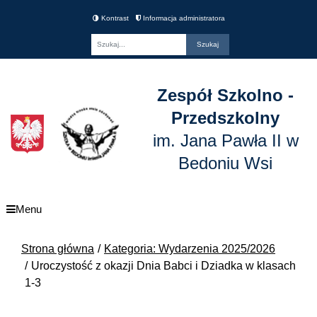
Kontrast
Informacja administratora
Fraza
Zespół Szkolno -
Przedszkolny
im. Jana Pawła II w
Bedoniu Wsi
Menu
Strona główna
Kategoria: Wydarzenia 2025/2026
Uroczystość z okazji Dnia Babci i Dziadka w klasach
1-3