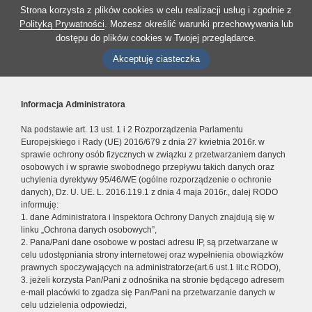
Strona korzysta z plików cookies w celu realizacji usług i zgodnie z
Polityką Prywatności
. Możesz określić warunki przechowywania lub
dostępu do plików cookies w Twojej przeglądarce.
Akceptuję ciasteczka
Informacja Administratora
Na podstawie art. 13 ust. 1 i 2 Rozporządzenia Parlamentu
Europejskiego i Rady (UE) 2016/679 z dnia 27 kwietnia 2016r. w
sprawie ochrony osób fizycznych w związku z przetwarzaniem danych
osobowych i w sprawie swobodnego przepływu takich danych oraz
uchylenia dyrektywy 95/46/WE (ogólne rozporządzenie o ochronie
danych), Dz. U. UE. L. 2016.119.1 z dnia 4 maja 2016r., dalej RODO
informuję:
1. dane Administratora i Inspektora Ochrony Danych znajdują się w
linku „Ochrona danych osobowych”,
2. Pana/Pani dane osobowe w postaci adresu IP, są przetwarzane w
celu udostępniania strony internetowej oraz wypełnienia obowiązków
prawnych spoczywających na administratorze(art.6 ust.1 lit.c RODO),
3. jeżeli korzysta Pan/Pani z odnośnika na stronie będącego adresem
e-mail placówki to zgadza się Pan/Pani na przetwarzanie danych w
celu udzielenia odpowiedzi,