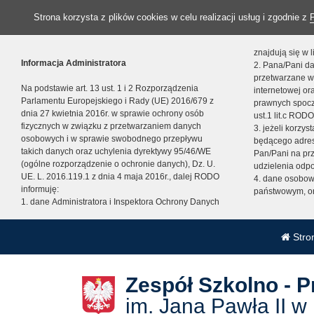
Strona korzysta z plików cookies w celu realizacji usług i zgodnie z
znajdują się w
Informacja Administratora
2. Pana/Pani da
przetwarzane w
Na podstawie art. 13 ust. 1 i 2 Rozporządzenia
internetowej o
Parlamentu Europejskiego i Rady (UE) 2016/679 z
prawnych spocz
dnia 27 kwietnia 2016r. w sprawie ochrony osób
ust.1 lit.c RODO
fizycznych w związku z przetwarzaniem danych
3. jeżeli korzy
osobowych i w sprawie swobodnego przepływu
będącego adres
takich danych oraz uchylenia dyrektywy 95/46/WE
Pan/Pani na pr
(ogólne rozporządzenie o ochronie danych), Dz. U.
udzielenia odp
UE. L. 2016.119.1 z dnia 4 maja 2016r., dalej RODO
4. dane osobo
informuję:
państwowym, or
1. dane Administratora i Inspektora Ochrony Danych
Stro
Zespół Szkolno - 
im. Jana Pawła II w