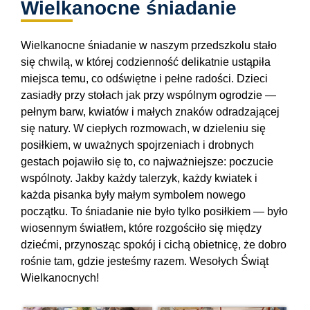
Wielkanocne śniadanie
Wielkanocne śniadanie w naszym przedszkolu stało
się chwilą, w której codzienność delikatnie ustąpiła
miejsca temu, co odświętne i pełne radości. Dzieci
zasiadły przy stołach jak przy wspólnym ogrodzie —
pełnym barw, kwiatów i małych znaków odradzającej
się natury. W ciepłych rozmowach, w dzieleniu się
posiłkiem, w uważnych spojrzeniach i drobnych
gestach pojawiło się to, co najważniejsze: poczucie
wspólnoty. Jakby każdy talerzyk, każdy kwiatek i
każda pisanka były małym symbolem nowego
początku. To śniadanie nie było tylko posiłkiem — było
wiosennym światłem
,
które rozgościło się między
dziećmi, przynosząc spokój i cichą obietnicę, że dobro
rośnie tam, gdzie jesteśmy razem. Wesołych Świąt
Wielkanocnych!