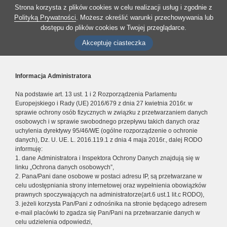
Strona korzysta z plików cookies w celu realizacji usług i zgodnie z
Polityką Prywatności
. Możesz określić warunki przechowywania lub
dostępu do plików cookies w Twojej przeglądarce.
Akceptuję ciasteczka
Informacja Administratora
Na podstawie art. 13 ust. 1 i 2 Rozporządzenia Parlamentu
Europejskiego i Rady (UE) 2016/679 z dnia 27 kwietnia 2016r. w
sprawie ochrony osób fizycznych w związku z przetwarzaniem danych
osobowych i w sprawie swobodnego przepływu takich danych oraz
uchylenia dyrektywy 95/46/WE (ogólne rozporządzenie o ochronie
danych), Dz. U. UE. L. 2016.119.1 z dnia 4 maja 2016r., dalej RODO
informuję:
1. dane Administratora i Inspektora Ochrony Danych znajdują się w
linku „Ochrona danych osobowych”,
2. Pana/Pani dane osobowe w postaci adresu IP, są przetwarzane w
celu udostępniania strony internetowej oraz wypełnienia obowiązków
prawnych spoczywających na administratorze(art.6 ust.1 lit.c RODO),
3. jeżeli korzysta Pan/Pani z odnośnika na stronie będącego adresem
e-mail placówki to zgadza się Pan/Pani na przetwarzanie danych w
celu udzielenia odpowiedzi,