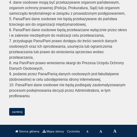
4. dane osobowe mogą być przekazywane organom państwowym,
organom ochrony prawnej (Policja, Prokuratura, Sąd) lub organom
samorządu terytorialnego w związku z prowadzonym postępowaniem,
5. Pana/Pani dane osobowe nie będą przekazywane do państwa
trzeciego ani do organizacji międzynarodowej,
6. Pana/Pani dane osobowe będą przetwarzane wyłącznie przez okres
i w zakresie niezbędnym do realizacji celu przetwarzania,
7. przysługuje Panu/Pani prawo dostępu do treści swoich danych
osobowych oraz ich sprostowania, usunięcia lub ograniczenia
przetwarzania lub prawo do wniesienia sprzeciwu wobec
przetwarzania,
8. ma Pan/Pani prawo wniesienia skargi do Prezesa Urzędu Ochrony
Danych Osobowych,
9. podanie przez Pana/Panią danych osobowych jest fakultatywne
(dobrowolne) w celu udostępnienia strony internetowej,
10. Pana/Pani dane osobowe nie będą podlegały zautomatyzowanym
procesom podejmowania decyzji przez Administratora, w tym
profilowaniu.
zamknij
Strona główna
Mapa strony
Czcionka