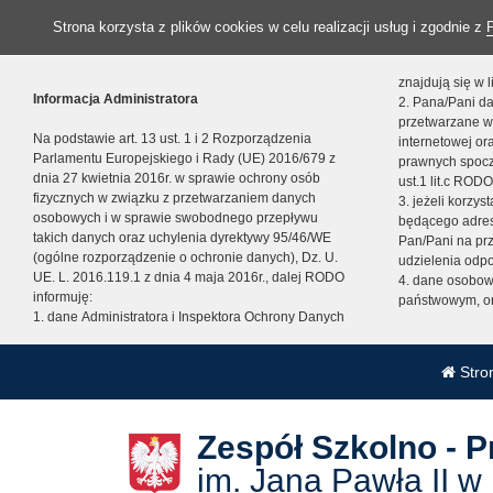
Strona korzysta z plików cookies w celu realizacji usług i zgodnie z
znajdują się w
Informacja Administratora
2. Pana/Pani da
przetwarzane w
Na podstawie art. 13 ust. 1 i 2 Rozporządzenia
internetowej o
Parlamentu Europejskiego i Rady (UE) 2016/679 z
prawnych spocz
dnia 27 kwietnia 2016r. w sprawie ochrony osób
ust.1 lit.c RODO
fizycznych w związku z przetwarzaniem danych
3. jeżeli korzy
osobowych i w sprawie swobodnego przepływu
będącego adres
takich danych oraz uchylenia dyrektywy 95/46/WE
Pan/Pani na pr
(ogólne rozporządzenie o ochronie danych), Dz. U.
udzielenia odp
UE. L. 2016.119.1 z dnia 4 maja 2016r., dalej RODO
4. dane osobo
informuję:
państwowym, or
1. dane Administratora i Inspektora Ochrony Danych
Stro
Zespół Szkolno - 
im. Jana Pawła II w