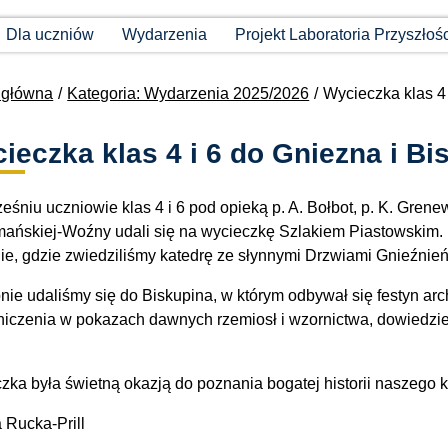
Dla uczniów
Wydarzenia
Projekt Laboratoria Przyszłoś
 główna
Kategoria: Wydarzenia 2025/2026
Wycieczka klas 4 
ieczka klas 4 i 6 do Gniezna i Bi
śniu uczniowie klas 4 i 6 pod opieką p. A. Bołbot, p. K. Grenewi
ańskiej-Woźny udali się na wycieczkę Szlakiem Piastowskim.
ie, gdzie zwiedziliśmy katedrę ze słynnymi Drzwiami Gnieźnień
nie udaliśmy się do Biskupina, w którym odbywał się festyn ar
niczenia w pokazach dawnych rzemiosł i wzornictwa, dowiedzieli
.
zka była świetną okazją do poznania bogatej historii naszego k
 Rucka-Prill