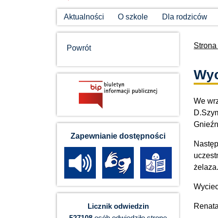
Aktualności
O szkole
Dla rodziców
Strona
Powrót
Wyc
We wrze
D.Szym
Gnieźn
Zapewnianie dostępności
Następ
uczest
żelaza
Wyciec
Renata
Licznik odwiedzin
527108
osób odwiedziło stronę