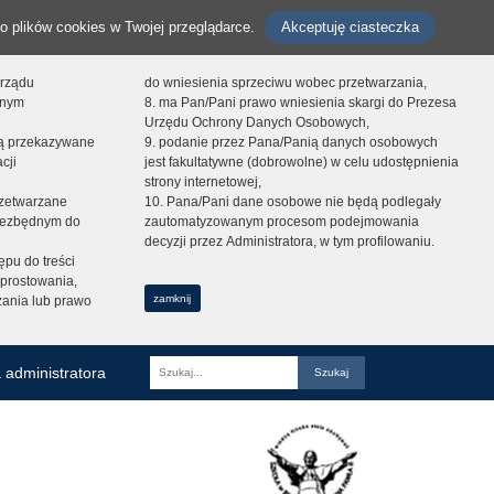
o plików cookies w Twojej przeglądarce.
Akceptuję ciasteczka
orządu
do wniesienia sprzeciwu wobec przetwarzania,
onym
8. ma Pan/Pani prawo wniesienia skargi do Prezesa
Urzędu Ochrony Danych Osobowych,
dą przekazywane
9. podanie przez Pana/Panią danych osobowych
cji
jest fakultatywne (dobrowolne) w celu udostępnienia
strony internetowej,
zetwarzane
10. Pana/Pani dane osobowe nie będą podlegały
niezbędnym do
zautomatyzowanym procesom podejmowania
decyzji przez Administratora, w tym profilowaniu.
ępu do treści
prostowania,
zamknij
zania lub prawo
 administratora
Fraza