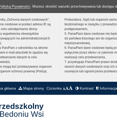
Polityką Prywatności
. Możesz określić warunki przechowywania lub dostępu d
 linku „Ochrona danych osobowych”,
Prokuratura, Sąd) lub organom sam
ne osobowe w postaci adresu IP, są
terytorialnego w związku z prowadz
 celu udostępniania strony
postępowaniem,
raz wypełnienia obowiązków
5. Pana/Pani dane osobowe nie bę
ywających na administratorze(art.6
do państwa trzeciego ani do organiza
),
międzynarodowej,
sta Pan/Pani z odnośnika na stronie
6. Pana/Pani dane osobowe będą pr
em e-mail placówki to zgadza się
wyłącznie przez okres i w zakresie 
zetwarzanie danych w celu
realizacji celu przetwarzania,
owiedzi,
7. przysługuje Panu/Pani prawo dost
we mogą być przekazywane organom
swoich danych osobowych oraz ich s
ganom ochrony prawnej (Policja,
usunięcia lub ograniczenia przetwar
na główna
Mapa strony
Czcionka
Kontrast
Informacja
Przedszkolny
 Bedoniu Wsi