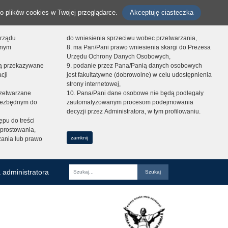
o plików cookies w Twojej przeglądarce.
Akceptuję ciasteczka
orządu
do wniesienia sprzeciwu wobec przetwarzania,
onym
8. ma Pan/Pani prawo wniesienia skargi do Prezesa
Urzędu Ochrony Danych Osobowych,
dą przekazywane
9. podanie przez Pana/Panią danych osobowych
cji
jest fakultatywne (dobrowolne) w celu udostępnienia
strony internetowej,
zetwarzane
10. Pana/Pani dane osobowe nie będą podlegały
niezbędnym do
zautomatyzowanym procesom podejmowania
decyzji przez Administratora, w tym profilowaniu.
ępu do treści
prostowania,
zamknij
zania lub prawo
 administratora
Fraza