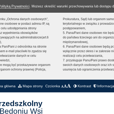
Polityką Prywatności
. Możesz określić warunki przechowywania lub dostępu d
 linku „Ochrona danych osobowych”,
Prokuratura, Sąd) lub organom sam
ne osobowe w postaci adresu IP, są
terytorialnego w związku z prowadz
 celu udostępniania strony
postępowaniem,
raz wypełnienia obowiązków
5. Pana/Pani dane osobowe nie bę
ywających na administratorze(art.6
do państwa trzeciego ani do organiza
),
międzynarodowej,
sta Pan/Pani z odnośnika na stronie
6. Pana/Pani dane osobowe będą pr
em e-mail placówki to zgadza się
wyłącznie przez okres i w zakresie 
zetwarzanie danych w celu
realizacji celu przetwarzania,
owiedzi,
7. przysługuje Panu/Pani prawo dost
we mogą być przekazywane organom
swoich danych osobowych oraz ich s
ganom ochrony prawnej (Policja,
usunięcia lub ograniczenia przetwar
na główna
Mapa strony
Czcionka
Kontrast
Informacja
Przedszkolny
 Bedoniu Wsi