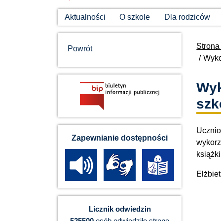
Aktualności
O szkole
Dla rodziców
Strona
Powrót
Wykon
Wyk
szk
Ucznio
Zapewnianie dostępności
wykorz
książki
Elżbie
Licznik odwiedzin
525500
osób odwiedziło stronę