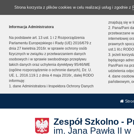
Strona korzysta z plików cookies w celu realizacji usług i zgodnie z
znajdują się w
Informacja Administratora
2. Pana/Pani da
przetwarzane w
Na podstawie art. 13 ust. 1 i 2 Rozporządzenia
internetowej o
Parlamentu Europejskiego i Rady (UE) 2016/679 z
prawnych spocz
dnia 27 kwietnia 2016r. w sprawie ochrony osób
ust.1 lit.c RODO
fizycznych w związku z przetwarzaniem danych
3. jeżeli korzy
osobowych i w sprawie swobodnego przepływu
będącego adres
takich danych oraz uchylenia dyrektywy 95/46/WE
Pan/Pani na pr
(ogólne rozporządzenie o ochronie danych), Dz. U.
udzielenia odp
UE. L. 2016.119.1 z dnia 4 maja 2016r., dalej RODO
4. dane osobo
informuję:
państwowym, or
1. dane Administratora i Inspektora Ochrony Danych
Stro
Zespół Szkolno - 
im. Jana Pawła II w