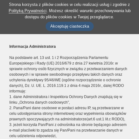
Strona korzysta z plików cookies w celu realizacji usług i zgodnie z
Polityką Prywatności
. Możesz określić warunki przechowywania lub
dostępu do plików cookies w Twojej przeglądarce.
Akceptuję ciasteczka
Informacja Administratora
Na podstawie art. 13 ust. 1 i 2 Rozporządzenia Parlamentu
Europejskiego i Rady (UE) 2016/679 z dnia 27 kwietnia 2016r. w
sprawie ochrony osób fizycznych w związku z przetwarzaniem danych
osobowych i w sprawie swobodnego przepływu takich danych oraz
uchylenia dyrektywy 95/46/WE (ogólne rozporządzenie o ochronie
danych), Dz. U. UE. L. 2016.119.1 z dnia 4 maja 2016r., dalej RODO
informuję:
1. dane Administratora i Inspektora Ochrony Danych znajdują się w
linku „Ochrona danych osobowych”,
2. Pana/Pani dane osobowe w postaci adresu IP, są przetwarzane w
celu udostępniania strony internetowej oraz wypełnienia obowiązków
prawnych spoczywających na administratorze(art.6 ust.1 lit.c RODO),
3. jeżeli korzysta Pan/Pani z odnośnika na stronie będącego adresem
e-mail placówki to zgadza się Pan/Pani na przetwarzanie danych w
celu udzielenia odpowiedzi,