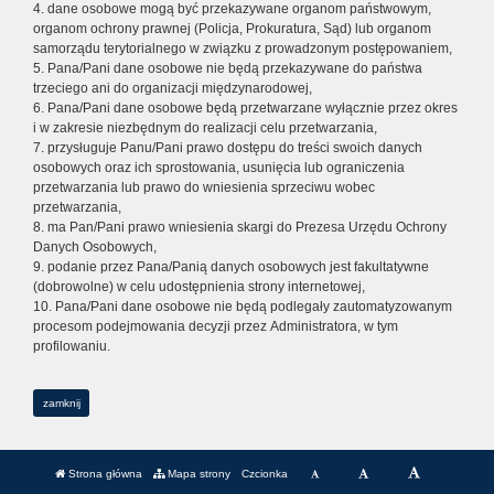
4. dane osobowe mogą być przekazywane organom państwowym,
organom ochrony prawnej (Policja, Prokuratura, Sąd) lub organom
samorządu terytorialnego w związku z prowadzonym postępowaniem,
5. Pana/Pani dane osobowe nie będą przekazywane do państwa
trzeciego ani do organizacji międzynarodowej,
6. Pana/Pani dane osobowe będą przetwarzane wyłącznie przez okres
i w zakresie niezbędnym do realizacji celu przetwarzania,
7. przysługuje Panu/Pani prawo dostępu do treści swoich danych
osobowych oraz ich sprostowania, usunięcia lub ograniczenia
przetwarzania lub prawo do wniesienia sprzeciwu wobec
przetwarzania,
8. ma Pan/Pani prawo wniesienia skargi do Prezesa Urzędu Ochrony
Danych Osobowych,
9. podanie przez Pana/Panią danych osobowych jest fakultatywne
(dobrowolne) w celu udostępnienia strony internetowej,
10. Pana/Pani dane osobowe nie będą podlegały zautomatyzowanym
procesom podejmowania decyzji przez Administratora, w tym
profilowaniu.
zamknij
Strona główna
Mapa strony
Czcionka