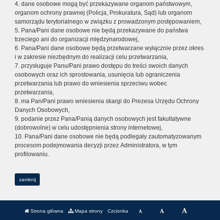
4. dane osobowe mogą być przekazywane organom państwowym,
organom ochrony prawnej (Policja, Prokuratura, Sąd) lub organom
samorządu terytorialnego w związku z prowadzonym postępowaniem,
5. Pana/Pani dane osobowe nie będą przekazywane do państwa
trzeciego ani do organizacji międzynarodowej,
6. Pana/Pani dane osobowe będą przetwarzane wyłącznie przez okres
i w zakresie niezbędnym do realizacji celu przetwarzania,
7. przysługuje Panu/Pani prawo dostępu do treści swoich danych
osobowych oraz ich sprostowania, usunięcia lub ograniczenia
przetwarzania lub prawo do wniesienia sprzeciwu wobec
przetwarzania,
8. ma Pan/Pani prawo wniesienia skargi do Prezesa Urzędu Ochrony
Danych Osobowych,
9. podanie przez Pana/Panią danych osobowych jest fakultatywne
(dobrowolne) w celu udostępnienia strony internetowej,
10. Pana/Pani dane osobowe nie będą podlegały zautomatyzowanym
procesom podejmowania decyzji przez Administratora, w tym
profilowaniu.
zamknij
Strona główna
Mapa strony
Czcionka