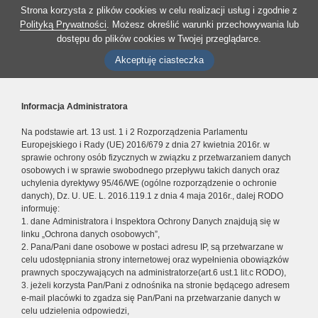
Strona korzysta z plików cookies w celu realizacji usług i zgodnie z
Polityką Prywatności
. Możesz określić warunki przechowywania lub
dostępu do plików cookies w Twojej przeglądarce.
Akceptuję ciasteczka
Informacja Administratora
Na podstawie art. 13 ust. 1 i 2 Rozporządzenia Parlamentu
Europejskiego i Rady (UE) 2016/679 z dnia 27 kwietnia 2016r. w
sprawie ochrony osób fizycznych w związku z przetwarzaniem danych
osobowych i w sprawie swobodnego przepływu takich danych oraz
uchylenia dyrektywy 95/46/WE (ogólne rozporządzenie o ochronie
danych), Dz. U. UE. L. 2016.119.1 z dnia 4 maja 2016r., dalej RODO
informuję:
1. dane Administratora i Inspektora Ochrony Danych znajdują się w
linku „Ochrona danych osobowych”,
2. Pana/Pani dane osobowe w postaci adresu IP, są przetwarzane w
celu udostępniania strony internetowej oraz wypełnienia obowiązków
prawnych spoczywających na administratorze(art.6 ust.1 lit.c RODO),
3. jeżeli korzysta Pan/Pani z odnośnika na stronie będącego adresem
e-mail placówki to zgadza się Pan/Pani na przetwarzanie danych w
celu udzielenia odpowiedzi,