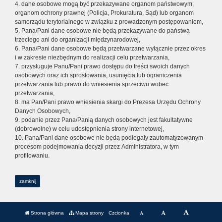
4. dane osobowe mogą być przekazywane organom państwowym,
organom ochrony prawnej (Policja, Prokuratura, Sąd) lub organom
samorządu terytorialnego w związku z prowadzonym postępowaniem,
5. Pana/Pani dane osobowe nie będą przekazywane do państwa
trzeciego ani do organizacji międzynarodowej,
6. Pana/Pani dane osobowe będą przetwarzane wyłącznie przez okres
i w zakresie niezbędnym do realizacji celu przetwarzania,
7. przysługuje Panu/Pani prawo dostępu do treści swoich danych
osobowych oraz ich sprostowania, usunięcia lub ograniczenia
przetwarzania lub prawo do wniesienia sprzeciwu wobec
przetwarzania,
8. ma Pan/Pani prawo wniesienia skargi do Prezesa Urzędu Ochrony
Danych Osobowych,
9. podanie przez Pana/Panią danych osobowych jest fakultatywne
(dobrowolne) w celu udostępnienia strony internetowej,
10. Pana/Pani dane osobowe nie będą podlegały zautomatyzowanym
procesom podejmowania decyzji przez Administratora, w tym
profilowaniu.
zamknij
Strona główna
Mapa strony
Czcionka