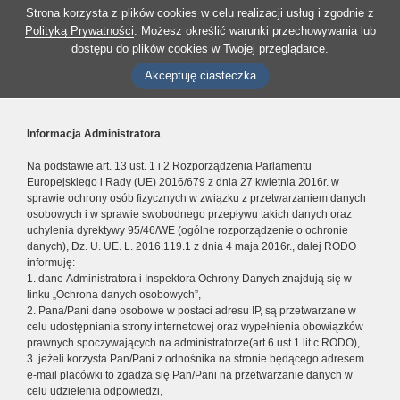
Strona korzysta z plików cookies w celu realizacji usług i zgodnie z
Polityką Prywatności
. Możesz określić warunki przechowywania lub
dostępu do plików cookies w Twojej przeglądarce.
Akceptuję ciasteczka
Informacja Administratora
Na podstawie art. 13 ust. 1 i 2 Rozporządzenia Parlamentu
Europejskiego i Rady (UE) 2016/679 z dnia 27 kwietnia 2016r. w
sprawie ochrony osób fizycznych w związku z przetwarzaniem danych
osobowych i w sprawie swobodnego przepływu takich danych oraz
uchylenia dyrektywy 95/46/WE (ogólne rozporządzenie o ochronie
danych), Dz. U. UE. L. 2016.119.1 z dnia 4 maja 2016r., dalej RODO
informuję:
1. dane Administratora i Inspektora Ochrony Danych znajdują się w
linku „Ochrona danych osobowych”,
2. Pana/Pani dane osobowe w postaci adresu IP, są przetwarzane w
celu udostępniania strony internetowej oraz wypełnienia obowiązków
prawnych spoczywających na administratorze(art.6 ust.1 lit.c RODO),
3. jeżeli korzysta Pan/Pani z odnośnika na stronie będącego adresem
e-mail placówki to zgadza się Pan/Pani na przetwarzanie danych w
celu udzielenia odpowiedzi,