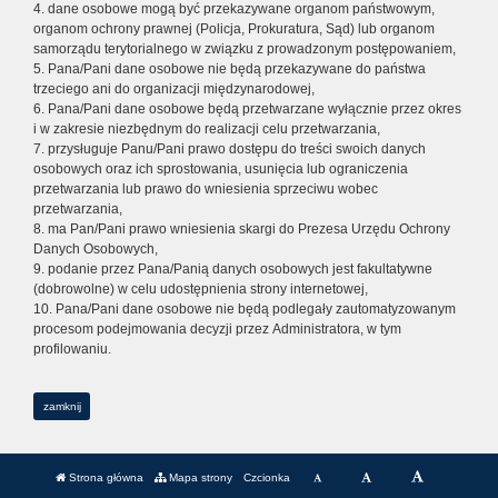
4. dane osobowe mogą być przekazywane organom państwowym,
organom ochrony prawnej (Policja, Prokuratura, Sąd) lub organom
samorządu terytorialnego w związku z prowadzonym postępowaniem,
5. Pana/Pani dane osobowe nie będą przekazywane do państwa
trzeciego ani do organizacji międzynarodowej,
6. Pana/Pani dane osobowe będą przetwarzane wyłącznie przez okres
i w zakresie niezbędnym do realizacji celu przetwarzania,
7. przysługuje Panu/Pani prawo dostępu do treści swoich danych
osobowych oraz ich sprostowania, usunięcia lub ograniczenia
przetwarzania lub prawo do wniesienia sprzeciwu wobec
przetwarzania,
8. ma Pan/Pani prawo wniesienia skargi do Prezesa Urzędu Ochrony
Danych Osobowych,
9. podanie przez Pana/Panią danych osobowych jest fakultatywne
(dobrowolne) w celu udostępnienia strony internetowej,
10. Pana/Pani dane osobowe nie będą podlegały zautomatyzowanym
procesom podejmowania decyzji przez Administratora, w tym
profilowaniu.
zamknij
Strona główna
Mapa strony
Czcionka