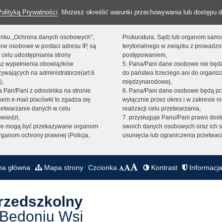
Polityką Prywatności
. Możesz określić warunki przechowywania lub dostępu d
 linku „Ochrona danych osobowych”,
Prokuratura, Sąd) lub organom sam
ne osobowe w postaci adresu IP, są
terytorialnego w związku z prowadz
 celu udostępniania strony
postępowaniem,
raz wypełnienia obowiązków
5. Pana/Pani dane osobowe nie bę
ywających na administratorze(art.6
do państwa trzeciego ani do organiza
),
międzynarodowej,
sta Pan/Pani z odnośnika na stronie
6. Pana/Pani dane osobowe będą pr
em e-mail placówki to zgadza się
wyłącznie przez okres i w zakresie 
zetwarzanie danych w celu
realizacji celu przetwarzania,
owiedzi,
7. przysługuje Panu/Pani prawo dost
we mogą być przekazywane organom
swoich danych osobowych oraz ich s
ganom ochrony prawnej (Policja,
usunięcia lub ograniczenia przetwar
na główna
Mapa strony
Czcionka
Kontrast
Informacja
Przedszkolny
 Bedoniu Wsi