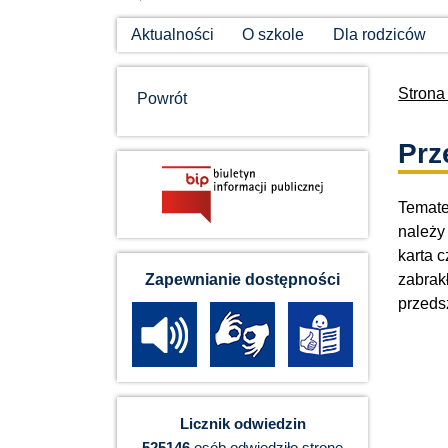
Aktualności
O szkole
Dla rodziców
Strona
Powrót
Prz
Temate
należy 
karta 
zabrak
Zapewnianie dostępności
przeds
Licznik odwiedzin
525146
osób odwiedziło stronę