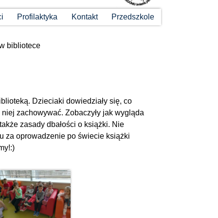
ci
Profilaktyka
Kontakt
Przedszkole
w bibliotece
lioteką. Dzieciaki dowiedziały się, co
ę w niej zachowywać. Zobaczyły jak wygląda
także zasady dbałości o książki. Nie
u za oprowadzenie po świecie książki
my!:)