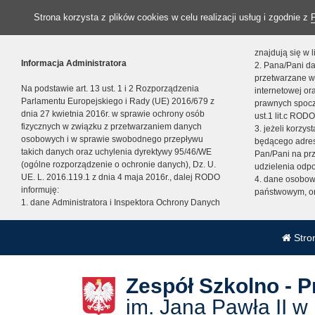
Strona korzysta z plików cookies w celu realizacji usług i zgodnie z
znajdują się w
Informacja Administratora
2. Pana/Pani da
przetwarzane w
Na podstawie art. 13 ust. 1 i 2 Rozporządzenia
internetowej o
Parlamentu Europejskiego i Rady (UE) 2016/679 z
prawnych spocz
dnia 27 kwietnia 2016r. w sprawie ochrony osób
ust.1 lit.c RODO
fizycznych w związku z przetwarzaniem danych
3. jeżeli korzy
osobowych i w sprawie swobodnego przepływu
będącego adres
takich danych oraz uchylenia dyrektywy 95/46/WE
Pan/Pani na pr
(ogólne rozporządzenie o ochronie danych), Dz. U.
udzielenia odp
UE. L. 2016.119.1 z dnia 4 maja 2016r., dalej RODO
4. dane osobo
informuję:
państwowym, or
1. dane Administratora i Inspektora Ochrony Danych
Stro
Zespół Szkolno - 
im. Jana Pawła II w