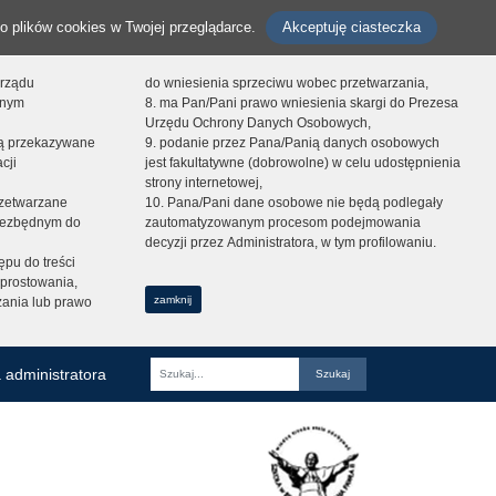
o plików cookies w Twojej przeglądarce.
Akceptuję ciasteczka
orządu
do wniesienia sprzeciwu wobec przetwarzania,
onym
8. ma Pan/Pani prawo wniesienia skargi do Prezesa
Urzędu Ochrony Danych Osobowych,
dą przekazywane
9. podanie przez Pana/Panią danych osobowych
cji
jest fakultatywne (dobrowolne) w celu udostępnienia
strony internetowej,
zetwarzane
10. Pana/Pani dane osobowe nie będą podlegały
niezbędnym do
zautomatyzowanym procesom podejmowania
decyzji przez Administratora, w tym profilowaniu.
ępu do treści
prostowania,
zamknij
zania lub prawo
 administratora
Fraza