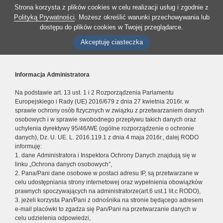
Strona korzysta z plików cookies w celu realizacji usług i zgodnie z
Polityką Prywatności
. Możesz określić warunki przechowywania lub
dostępu do plików cookies w Twojej przeglądarce.
Akceptuję ciasteczka
Informacja Administratora
Na podstawie art. 13 ust. 1 i 2 Rozporządzenia Parlamentu
Europejskiego i Rady (UE) 2016/679 z dnia 27 kwietnia 2016r. w
sprawie ochrony osób fizycznych w związku z przetwarzaniem danych
osobowych i w sprawie swobodnego przepływu takich danych oraz
uchylenia dyrektywy 95/46/WE (ogólne rozporządzenie o ochronie
danych), Dz. U. UE. L. 2016.119.1 z dnia 4 maja 2016r., dalej RODO
informuję:
1. dane Administratora i Inspektora Ochrony Danych znajdują się w
linku „Ochrona danych osobowych”,
2. Pana/Pani dane osobowe w postaci adresu IP, są przetwarzane w
celu udostępniania strony internetowej oraz wypełnienia obowiązków
prawnych spoczywających na administratorze(art.6 ust.1 lit.c RODO),
3. jeżeli korzysta Pan/Pani z odnośnika na stronie będącego adresem
e-mail placówki to zgadza się Pan/Pani na przetwarzanie danych w
celu udzielenia odpowiedzi,