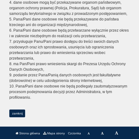
4. dane osobowe mogą być przekazywane organom państwowym,
organom ochrony prawnej (Policja, Prokuratura, Sąd) lub organom
samorządu terytorialnego w związku z prowadzonym postępowaniem,
5. Pana/Pani dane osobowe nie będą przekazywane do państwa
trzeciego ani do organizacji międzynarodowej,
6. Pana/Pani dane osobowe będą przetwarzane wyłącznie przez okres
i w zakresie niezbędnym do realizacji celu przetwarzania,
7. przysługuje Panu/Pani prawo dostępu do treści swoich danych
osobowych oraz ich sprostowania, usunięcia lub ograniczenia
przetwarzania lub prawo do wniesienia sprzeciwu wobec
przetwarzania,
8. ma Pan/Pani prawo wniesienia skargi do Prezesa Urzędu Ochrony
Danych Osobowych,
9. podanie przez Pana/Panią danych osobowych jest fakultatywne
(dobrowolne) w celu udostępnienia strony internetowej,
10. Pana/Pani dane osobowe nie będą podlegały zautomatyzowanym
procesom podejmowania decyzji przez Administratora, w tym
profilowaniu.
zamknij
Strona główna
Mapa strony
Czcionka